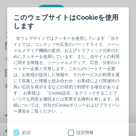
このウェブサイトはCookieを使用
します
コロプラスト製品に関するお
当ウェブサイトではクッキーを使用しています 「当サ
問い合わせ
イトでは、コンテンツや広告のパーソナライズ、ソーシ
ャルメディア機能の提供、およびトラフィック分析のた
めにクッキーを使用しています。また、当サイトの利用
カスタマーケア フリーダイヤル 0120-66-4469
に関する情報を、ソーシャルメディア、広告、分析のパ
ートナー企業と共有します。これらのパートナー企業
医療従事者以外の方
は、お客様が提供した情報や、そのサービスの利用を通
じて収集した情報と組み合わせ、お客様により関連性の
製品カタログから
探す
/ウェブサイトの中から
探す
高い広告を表示するなどの目的で利用する場合がありま
す。 お客様は、「Cookie設定」をクリックすることで、
いつでも同意を撤回または変更する権利を有します。詳
細については、当社のCookieポリシーおよびプライバシ
ー通知をご覧ください。」
ストーマケア
コンチネンスケア
必須
設定情報