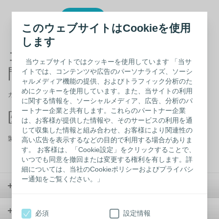
このウェブサイトはCookieを使用
します
コロプラスト製品に関するお
当ウェブサイトではクッキーを使用しています 「当サ
問い合わせ
イトでは、コンテンツや広告のパーソナライズ、ソーシ
ャルメディア機能の提供、およびトラフィック分析のた
めにクッキーを使用しています。また、当サイトの利用
カスタマーケア フリーダイヤル 0120-66-4469
に関する情報を、ソーシャルメディア、広告、分析のパ
ートナー企業と共有します。これらのパートナー企業
医療従事者以外の方
は、お客様が提供した情報や、そのサービスの利用を通
じて収集した情報と組み合わせ、お客様により関連性の
製品カタログから
探す
/ウェブサイトの中から
探す
高い広告を表示するなどの目的で利用する場合がありま
す。 お客様は、「Cookie設定」をクリックすることで、
いつでも同意を撤回または変更する権利を有します。詳
細については、当社のCookieポリシーおよびプライバシ
ー通知をご覧ください。」
ストーマケア
コンチネンスケア
必須
設定情報