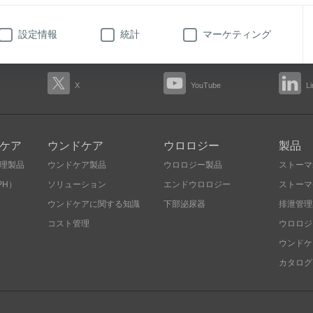
69
設定情報
統計
マーケティング
X
YouTube
L
ケア
ウンドケア
ウロロジー
製品
理製品
ウンドケア製品
ウロロジー製品
ストーマ
PH）
ソリューション
エンドウロロジー
ストーマ
ウンドケアに関する知識
下部泌尿器
排泄管理
コスト管理
ウロロジ
ウンドケ
カタログ