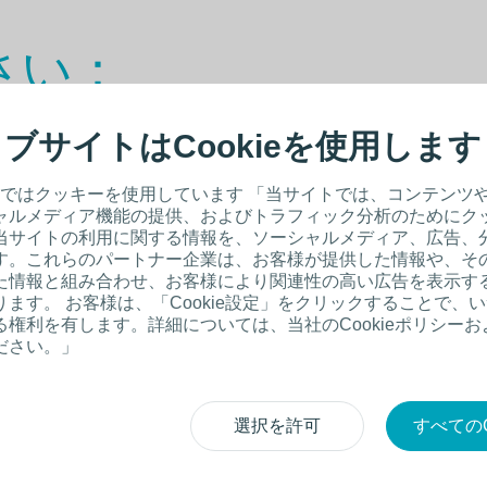
さい：
ブサイトはCookieを使用します
者向けとなっております。
ではクッキーを使用しています 「当サイトでは、コンテンツ
ャルメディア機能の提供、およびトラフィック分析のためにク
当サイトの利用に関する情報を、ソーシャルメディア、広告、
す。これらのパートナー企業は、お客様が提供した情報や、そ
た情報と組み合わせ、お客様により関連性の高い広告を表示す
ます。 お客様は、「Cookie設定」をクリックすることで、
権利を有します。詳細については、当社のCookieポリシー
ださい。」
に関
医療従事者以外の方
選択を許可
すべてのC
製品カタログから
探す
/ウェブサイトの中から
探す