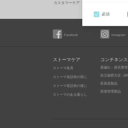
カスタマーケア フリーダイヤル 0120-66-44
必須
Facebook
Instagram
ストーマケア
コンチネンス
尿漏れ・尿失禁管
ストーマ装具
前立腺肥大症（B
ストーマ造設術の前に
収尿器製品
ストーマ造設術の後に
排泄管理製品
ストーマのある暮らし