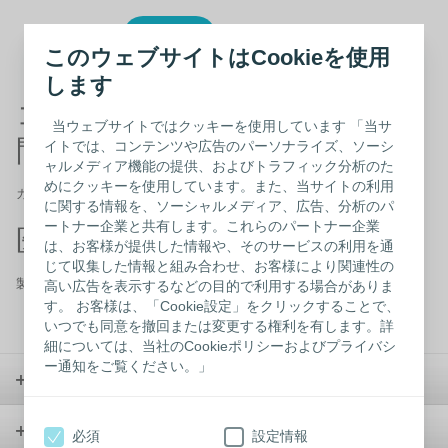
このウェブサイトはCookieを使用
します
コロプラスト製品に関するお
当ウェブサイトではクッキーを使用しています 「当サ
問い合わせ
イトでは、コンテンツや広告のパーソナライズ、ソーシ
ャルメディア機能の提供、およびトラフィック分析のた
めにクッキーを使用しています。また、当サイトの利用
カスタマーケア フリーダイヤル 0120-66-4469
に関する情報を、ソーシャルメディア、広告、分析のパ
ートナー企業と共有します。これらのパートナー企業
医療従事者以外の方
は、お客様が提供した情報や、そのサービスの利用を通
じて収集した情報と組み合わせ、お客様により関連性の
製品カタログから
探す
/ウェブサイトの中から
探す
高い広告を表示するなどの目的で利用する場合がありま
す。 お客様は、「Cookie設定」をクリックすることで、
いつでも同意を撤回または変更する権利を有します。詳
細については、当社のCookieポリシーおよびプライバシ
ー通知をご覧ください。」
ストーマケア
コンチネンスケア
必須
設定情報