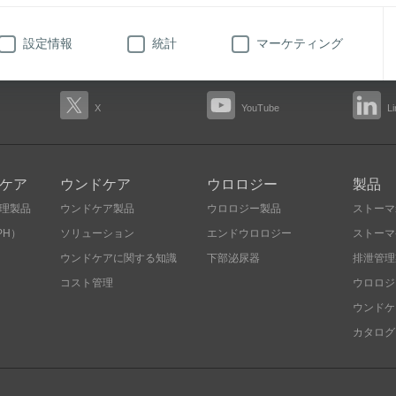
69
設定情報
統計
マーケティング
X
YouTube
L
ケア
ウンドケア
ウロロジー
製品
理製品
ウンドケア製品
ウロロジー製品
ストーマ
PH）
ソリューション
エンドウロロジー
ストーマ
ウンドケアに関する知識
下部泌尿器
排泄管理
コスト管理
ウロロジ
ウンドケ
カタログ