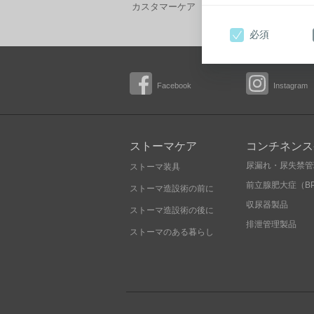
カスタマーケア フリーダイヤル 0120-66-44
必須
Facebook
Instagram
ストーマケア
コンチネンス
尿漏れ・尿失禁管
ストーマ装具
前立腺肥大症（B
ストーマ造設術の前に
収尿器製品
ストーマ造設術の後に
排泄管理製品
ストーマのある暮らし