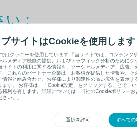
さい：
ブサイトはCookieを使用します
者向けとなっております。
ではクッキーを使用しています 「当サイトでは、コンテンツ
ャルメディア機能の提供、およびトラフィック分析のためにク
当サイトの利用に関する情報を、ソーシャルメディア、広告、
す。これらのパートナー企業は、お客様が提供した情報や、そ
た情報と組み合わせ、お客様により関連性の高い広告を表示す
ます。 お客様は、「Cookie設定」をクリックすることで、
権利を有します。詳細については、当社のCookieポリシー
ださい。」
に関
医療従事者以外の方
選択を許可
すべてのC
製品カタログから
探す
/ウェブサイトの中から
探す