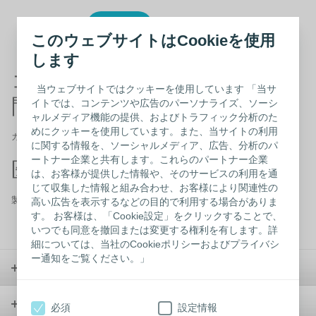
このウェブサイトはCookieを使用
します
コロプラスト製品に関するお
当ウェブサイトではクッキーを使用しています 「当サ
問い合わせ
イトでは、コンテンツや広告のパーソナライズ、ソーシ
ャルメディア機能の提供、およびトラフィック分析のた
めにクッキーを使用しています。また、当サイトの利用
カスタマーケア フリーダイヤル 0120-66-4469
に関する情報を、ソーシャルメディア、広告、分析のパ
ートナー企業と共有します。これらのパートナー企業
医療従事者以外の方
は、お客様が提供した情報や、そのサービスの利用を通
じて収集した情報と組み合わせ、お客様により関連性の
製品カタログから
探す
/ウェブサイトの中から
探す
高い広告を表示するなどの目的で利用する場合がありま
す。 お客様は、「Cookie設定」をクリックすることで、
いつでも同意を撤回または変更する権利を有します。詳
細については、当社のCookieポリシーおよびプライバシ
ー通知をご覧ください。」
ストーマケア
コンチネンスケア
必須
設定情報