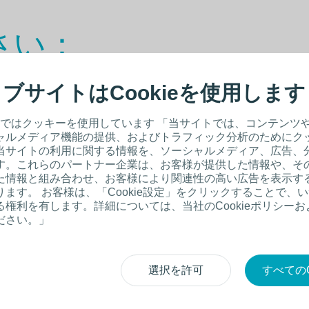
さい：
ブサイトはCookieを使用します
者向けとなっております。
ではクッキーを使用しています 「当サイトでは、コンテンツ
ャルメディア機能の提供、およびトラフィック分析のためにク
当サイトの利用に関する情報を、ソーシャルメディア、広告、
す。これらのパートナー企業は、お客様が提供した情報や、そ
た情報と組み合わせ、お客様により関連性の高い広告を表示す
ます。 お客様は、「Cookie設定」をクリックすることで、
権利を有します。詳細については、当社のCookieポリシー
ださい。」
に関
医療従事者以外の方
選択を許可
すべてのC
製品カタログから
探す
/ウェブサイトの中から
探す