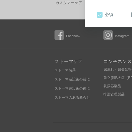
カスタマーケア フリーダイヤル 0120-66-44
必須
Facebook
Instagram
ストーマケア
コンチネンス
尿漏れ・尿失禁管
ストーマ装具
前立腺肥大症（B
ストーマ造設術の前に
収尿器製品
ストーマ造設術の後に
排泄管理製品
ストーマのある暮らし