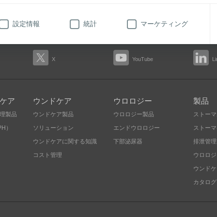
69
設定情報
統計
マーケティング
X
YouTube
L
ケア
ウンドケア
ウロロジー
製品
理製品
ウンドケア製品
ウロロジー製品
ストーマ
PH）
ソリューション
エンドウロロジー
ストーマ
ウンドケアに関する知識
下部泌尿器
排泄管理
コスト管理
ウロロジ
ウンドケ
カタログ