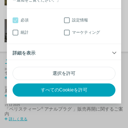
ー通知をご覧ください。」
するために）
動画を観る
必須
設定情報
Working at Coloplast-コ
ロプラストではたらく
統計
マーケティング
動画はこちらから
詳細を表示
ニュース
30
7
2026
センシュラ ミオ ウロ アップグレード製品のご案内
選択を許可
詳しく見る
10
6
2026
すべてのCookieを許可
夏季休業について
詳しく見る
15
12
2025
®
「ペリスティーン
アナルプラグ 」販売再開に関するご案
内
詳しく見る