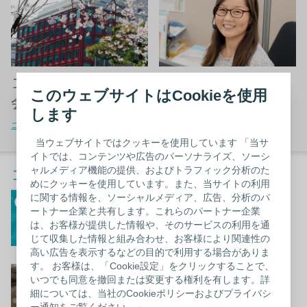
コロプラスト株式
お問い合わせ
このウェブサイトはCookieを使用
会社
お問い合わせへ
します
コロプラスト（日本）
当ウェブサイトではクッキーを使用しています 「当サ
イトでは、コンテンツや広告のパーソナライズ、ソーシ
ャルメディア機能の提供、およびトラフィック分析のた
コロプラストのビデオ
めにクッキーを使用しています。また、当サイトの利用
コロプラストの誕生ヒ
に関する情報を、ソーシャルメディア、広告、分析のパ
ートナー企業と共有します。これらのパートナー企業
ストリー
は、お客様が提供した情報や、そのサービスの利用を通
動画を観る
じて収集した情報と組み合わせ、お客様により関連性の
高い広告を表示するなどの目的で利用する場合がありま
す。 お客様は、「Cookie設定」をクリックすることで、
So you can be you（あ
いつでも同意を撤回または変更する権利を有します。詳
なたらしさをサポート
細については、当社のCookieポリシーおよびプライバシ