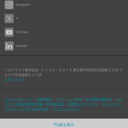
Instagram
X
YouTube
LinkedIn
コロプラスト株式会社 -
〒１０２－００７４
東京都千代田区九段南
2-1-30 イ
タリア文化会館ビル 11F
お問い合わせ
クッキーポリシー
-
ご利用規約
-
プライバシー通知
-
個人情報保護方針
-
コロ
プラスト製品-使用説明書
-
EU適合宣言
-
透明性ガイドライン
-
カスタマーハ
ラスメントに対する基本方針
-
アクセシビリティ
PC版を表示