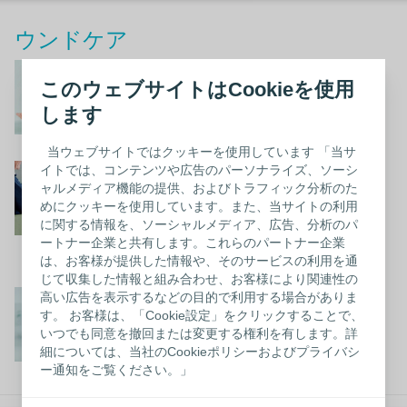
ウンドケア
ソリューション
このウェブサイトはCookieを使用
します
詳細はこちら
当ウェブサイトではクッキーを使用しています 「当サ
ウンドケアに関する知
イトでは、コンテンツや広告のパーソナライズ、ソーシ
ャルメディア機能の提供、およびトラフィック分析のた
識
めにクッキーを使用しています。また、当サイトの利用
に関する情報を、ソーシャルメディア、広告、分析のパ
ートナー企業と共有します。これらのパートナー企業
詳細はこちら
は、お客様が提供した情報や、そのサービスの利用を通
じて収集した情報と組み合わせ、お客様により関連性の
コスト管理
高い広告を表示するなどの目的で利用する場合がありま
す。 お客様は、「Cookie設定」をクリックすることで、
いつでも同意を撤回または変更する権利を有します。詳
コスト管理はこちらから
細については、当社のCookieポリシーおよびプライバシ
ー通知をご覧ください。」