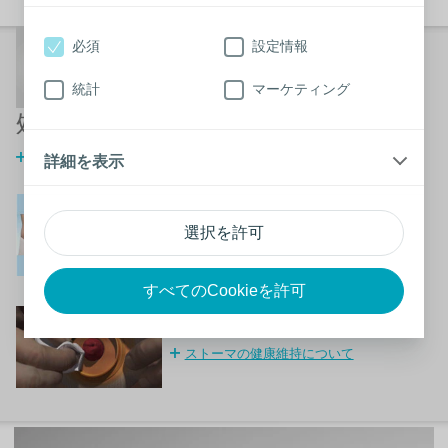
採便袋のトラブル「バ
必須
設定情報
ルーニング現象」と
統計
マーケティング
「真空化現象」への対
処
詳細はこちらから
詳細を表示
様々な体形的特徴とス
トーマ用装具
選択を許可
正しい製品の見つけ方について
すべてのCookieを許可
ストーマの適切なケア
ストーマの健康維持について