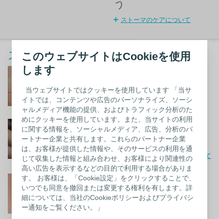
う
ストーマのケアについて
ストーマに慣れましょう
このウェブサイトはCookieを使用
します
術後のストーマの様子
ストーマ造設術の直後について
当ウェブサイトではクッキーを使用しています 「当サ
イトでは、コンテンツや広告のパーソナライズ、ソーシ
ャルメディア機能の提供、およびトラフィック分析のた
めにクッキーを使用しています。また、当サイトの利用
ストーマ周囲の皮膚の
に関する情報を、ソーシャルメディア、広告、分析のパ
スキンケア
ートナー企業と共有します。これらのパートナー企業
は、お客様が提供した情報や、そのサービスの利用を通
皮膚とストーマの健康を保つ方法について
じて収集した情報と組み合わせ、お客様により関連性の
高い広告を表示するなどの目的で利用する場合がありま
ストーマ周囲の皮膚刺
す。 お客様は、「Cookie設定」をクリックすることで、
いつでも同意を撤回または変更する権利を有します。詳
激
細については、当社のCookieポリシーおよびプライバシ
ー通知をご覧ください。」
ストーマ周囲の皮膚について