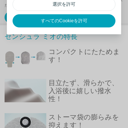
選択を許可
ださい。
お悩み別ガイドを見る
すべてのCookieを許可
センシュラ ミオの特長
コンパクトにたためま
す！
目立たず、滑らかで、
入浴後に嬉しい撥水
性！
ストーマ袋の膨らみを
抑えます！