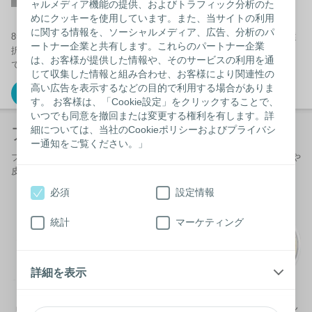
ャルメディア機能の提供、およびトラフィック分析のた
めにクッキーを使用しています。また、当サイトの利用
に関する情報を、ソーシャルメディア、広告、分析のパ
8つの簡単な質問に回答することで、ご自身に最適のストーマ装具を選
ートナー企業と共有します。これらのパートナー企業
択するツール「ボディ・チェック」。体形は時間ともに変化しますの
は、お客様が提供した情報や、そのサービスの利用を通
で、定期的に実施することをお勧めします。
じて収集した情報と組み合わせ、お客様により関連性の
高い広告を表示するなどの目的で利用する場合がありま
「ボディチェック」はこちら
す。 お客様は、「Cookie設定」をクリックすることで、
いつでも同意を撤回または変更する権利を有します。詳
細については、当社のCookieポリシーおよびプライバシ
アクセサリー製品の選び方
ー通知をご覧ください。」
ブラバは伸縮性皮膚保護テープを始め、装具の密着を助けたり、漏れや
皮膚トラブルなどを解消するためのアクセサリー・シリーズです。
必須
設定情報
統計
マーケティング
詳細を表示
「ストーマケアお悩み別ガイド」で、ご自身の状況に合う製品をご覧く