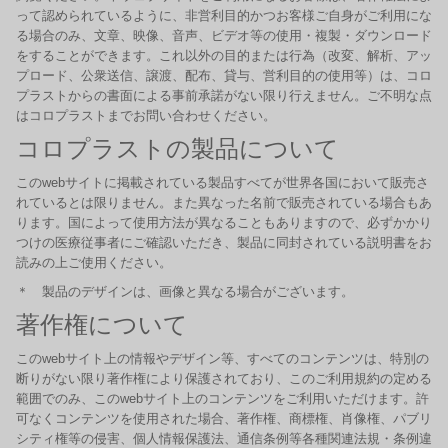
って認められているように、非営利目的かつお客様ご自身がご利用にな
る場合のみ、文章、映像、音声、ビデオ等の使用・複製・ダウンロード
をすることができます。これ以外の目的または行為（改変、解析、アッ
プロード、公衆送信、譲渡、配布、貸与、営利目的の使用等）は、コロ
プラストからの書面による事前承諾がない限り行えません。ご不明な点
はコロプラストまでお問い合わせください。
コロプラストの製品について
このwebサイトに掲載されている製品すべてが世界各国において販売さ
れているとは限りません。また異なった名前で販売されている場合もあ
ります。国によって使用方法が異なることもありますので、必ずかかり
つけの医療従事者にご確認いただき、製品に同封されている説明書をお
読みの上ご使用ください。
＊ 製品のデザインは、画像と異なる場合がございます。
著作権について
このwebサイト上の情報やデザイン等、すべてのコンテンツは、特別の
断りがない限り著作権により保護されており、このご利用規約の定める
範囲でのみ、このwebサイト上のコンテンツをご利用いただけます。許
可なくコンテンツを使用された場合、著作権、商標権、肖像権、パブリ
シティ権等の侵害、個人情報保護法、通信条例等各種関連法規・条例違