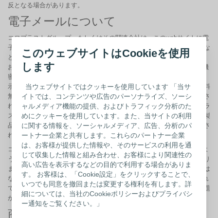
反となる場合があります。
電子メールについて
コロプラストグループ、もしくはその関連会社は、このwebサイトに電
子メールその他の方法で送信されたデータやご質問、ご意見、ご提案な
このウェブサイトはCookieを使用
どを機密或いはお客様に帰属するものとしてお取り扱いいたしません。
します
お客様はご自身がこのwebサイトに送信された内容については、その機
密性を放棄しコロプラストグループとその関連会社に対し、再生、開
示、転送、公開、放送、掲載等を含むすべての使用目的に対し、使用料
当ウェブサイトではクッキーを使用しています 「当サ
無料の使用権を許諾したものとご理解ください。さらにお客様が送信さ
イトでは、コンテンツや広告のパーソナライズ、ソーシ
れたアイデア、コンセプト、ノウハウ、技術などに関しても、コロプラ
ャルメディア機能の提供、およびトラフィック分析のた
ストグループとその関連会社がこれらの情報を利用した開発、製造、製
めにクッキーを使用しています。また、当サイトの利用
品の販売を含む、いかなる目的にも自由に編集・使用することに同意さ
に関する情報を、ソーシャルメディア、広告、分析のパ
れたものといたします。
ートナー企業と共有します。これらのパートナー企業
は、お客様が提供した情報や、そのサービスの利用を通
コロプラストグループは、webサイト上の情報が正確かつ最新であるよ
じて収集した情報と組み合わせ、お客様により関連性の
う努力しますが、その情報の正確性を断言或いは保証するものではあり
高い広告を表示するなどの目的で利用する場合がありま
ません。また、いかなる間違いや欠落情報に関しても保証するものでは
す。 お客様は、「Cookie設定」をクリックすることで、
なく、一切の責任を負わないものとします。このwebサイトに掲載され
いつでも同意を撤回または変更する権利を有します。詳
ている情報は、医療ケアの代わりになるのものではなく、健康上の問題
細については、当社のCookieポリシーおよびプライバシ
がある場合、資格を有する医療従事者へ相談してください。
ー通知をご覧ください。」
商標とロゴについて