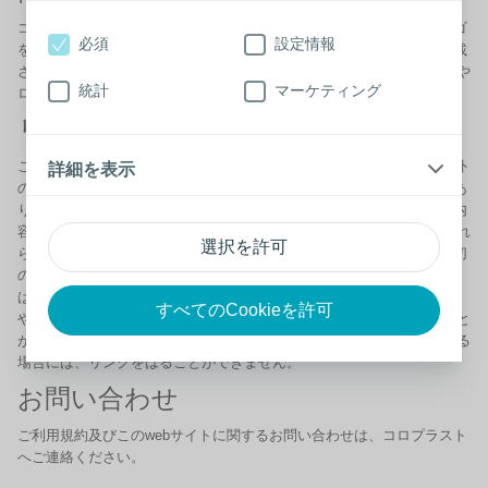
コロプラストグループは、このwebサイトに表示されている商標とロゴ
必須
設定情報
を所有しています。コロプラストグループまたはこのwebサイトに掲載
されている商標を所有する第三者からの書面による許可なしに、商標や
統計
マーケティング
ロゴを使用することは一切認められません。
リンクについて
このwebサイトはお客様の利便性のために、コロプラストグループ以外
詳細を表示
の第三社が運営、管理する他のwebサイトにリンクされている場合があ
ります。コロプラストグループはこれらのリンクされたwebサイトの内
容に対していかなる責任も負いません。コロプラストグループは、これ
選択を許可
ら第三者によるwebサイトご利用により発生した損害についても、一切
の責任を負いません。当社のwebサイトへのリンクを希望される場合
は、コロプラストグループまたはその関連会社がスポンサーである旨
すべてのCookieを許可
や、支持しているなどの記載をしない場合に限り、リンクを設けること
ができます。また、知的財産や著作権に関わる内容が盛り込まれている
場合には、リンクをはることができません。
お問い合わせ
ご利用規約及びこのwebサイトに関するお問い合わせは、コロプラスト
へご連絡ください。