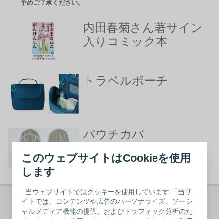
予めご了承ください。
内田春菊さん著サイン
入りコミック本
トラベルポーチ
パウチカバ
ー
このウェブサイトはCookieを使用
します
当ウェブサイトではクッキーを使用しています 「当サ
イトでは、コンテンツや広告のパーソナライズ、ソーシ
「ゆうじん | 結人」登録フォーム
ャルメディア機能の提供、およびトラフィック分析のた