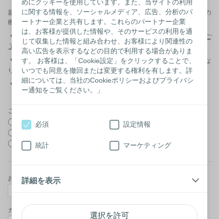
めにクッキーを使用しています。また、当サイトの利用
に関する情報を、ソーシャルメディア、広告、分析のパ
新規に登録いただいた方にはプレゼントを差し上げています。是非この
ートナー企業と共有します。これらのパートナー企業
機会にご登録ください。
は、お客様が提供した情報や、そのサービスの利用を通
＊
既にご登録いただいている場合は、お申込みいただけません。予めご
じて収集した情報と組み合わせ、お客様により関連性の
了承ください。
高い広告を表示するなどの目的で利用する場合がありま
＊
本誌は冊子でのお届けとなります。お届けは登録後、次回号からとな
す。 お客様は、「Cookie設定」をクリックすることで、
りますので、バックナンバーも併せてご覧ください。
いつでも同意を撤回または変更する権利を有します。詳
細については、当社のCookieポリシーおよびプライバシ
＊
医療従事者の方は、
こちらを
クリック
ー通知をご覧ください。」
ご希望のプレゼント*
内田春菊さん著サイン入りコミック本
必須
設定情報
トラベルポーチ
パウチカバー
統計
マーケティング
お名前（姓）*
詳細を表示
カナ（姓）*
選択を許可