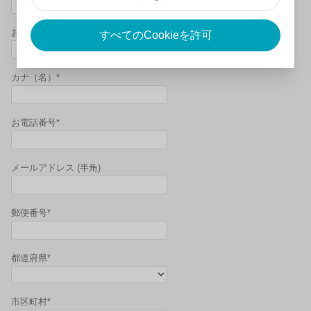
お名前（名）*
すべてのCookieを許可
カナ（名）*
お電話番号*
メールアドレス (半角)
郵便番号*
都道府県*
市区町村*