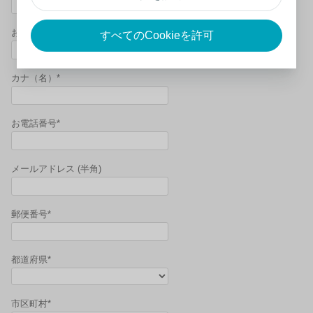
お名前（名）*
すべてのCookieを許可
カナ（名）*
お電話番号*
メールアドレス (半角)
郵便番号*
都道府県*
市区町村*