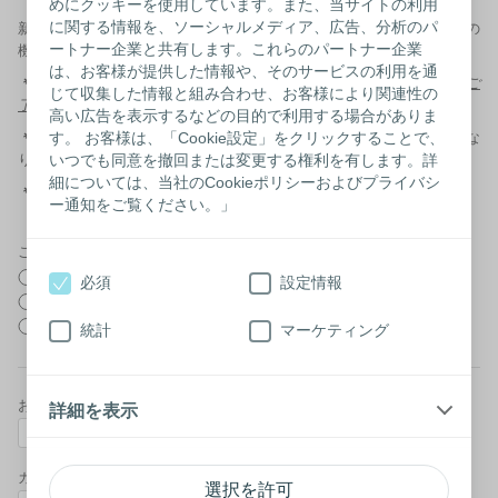
めにクッキーを使用しています。また、当サイトの利用
に関する情報を、ソーシャルメディア、広告、分析のパ
新規に登録いただいた方にはプレゼントを差し上げています。是非この
ートナー企業と共有します。これらのパートナー企業
機会にご登録ください。
は、お客様が提供した情報や、そのサービスの利用を通
＊
既にご登録いただいている場合は、お申込みいただけません。予めご
じて収集した情報と組み合わせ、お客様により関連性の
了承ください。
高い広告を表示するなどの目的で利用する場合がありま
＊
本誌は冊子でのお届けとなります。お届けは登録後、次回号からとな
す。 お客様は、「Cookie設定」をクリックすることで、
りますので、バックナンバーも併せてご覧ください。
いつでも同意を撤回または変更する権利を有します。詳
細については、当社のCookieポリシーおよびプライバシ
＊
医療従事者の方は、
こちらを
クリック
ー通知をご覧ください。」
ご希望のプレゼント*
内田春菊さん著サイン入りコミック本
必須
設定情報
トラベルポーチ
パウチカバー
統計
マーケティング
お名前（姓）*
詳細を表示
カナ（姓）*
選択を許可