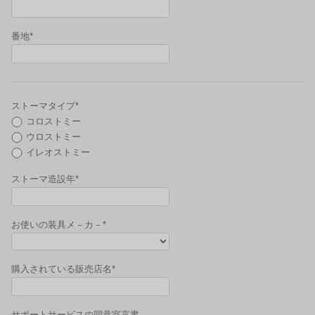
番地*
ストーマタイプ*
コロストミー
ウロストミー
イレオストミー
ストーマ造設年*
お使いの装具メ－カ－*
購入されている販売店名*
サポートサービスの同意宣言書