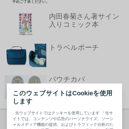
予めご了承ください。
内田春菊さん著サイン
入りコミック本
トラベルポーチ
パウチカバ
ー
このウェブサイトはCookieを使用
します
当ウェブサイトではクッキーを使用しています 「当サ
イトでは、コンテンツや広告のパーソナライズ、ソーシ
「ゆうじん | 結人」登録フォーム
ャルメディア機能の提供、およびトラフィック分析のた