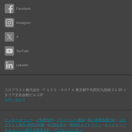
Facebook
Instagram
X
YouTube
LinkedIn
コロプラスト株式会社 -
〒１０２－００７４
東京都千代田区九段南
2-1-30 イ
タリア文化会館ビル 11F
お問い合わせ
クッキーポリシー
-
ご利用規約
-
プライバシー通知
-
個人情報保護方針
-
コロ
プラスト製品-使用説明書
-
EU適合宣言
-
透明性ガイドライン
-
カスタマーハ
ラスメントに対する基本方針
-
アクセシビリティ