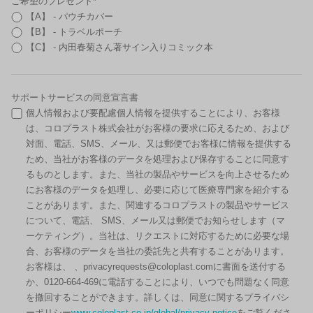
ご希望のプレゼント*
【A】 - パウチカバー
【B】 - トラベルポーチ
【C】 - 内田春菊さん著サイン入りコミック本
サポートサービスの同意宣言書
個人情報および要配慮個人情報を提供することにより、お客様
は、コロプラスト株式会社がお客様の要求に応えるため、および
対面、電話、SMS、メール、又は郵便でお客様に情報を提供する
ため、当社がお客様のデータを処理および保存することに同意す
るものとします。また、当社の製品やサービスを向上させるため
にお客様のデータを処理し、必要に応じて医療専門家を紹介する
ことがあります。また、関連するコロプラストの製品やサービス
について、電話、 SMS、メール又は郵便でお知らせします（マ
ーケティング）。当社は、リクエストに対応するために必要な場
合、お客様のデータを当社の委託先と共有することがあります。
お客様は、 、privacyrequests@coloplast.comに書面を送付する
か、0120-664-469に電話することにより、いつでも問題なく同意
を撤回することができます。詳しくは、同意に関するプライバシ
ーポリシー
www.coloplast.co.jp/global/privacy-notice
をご覧くださ