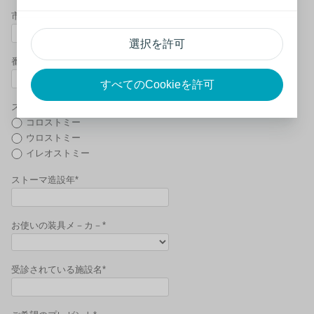
市区町村*
選択を許可
番地*
すべてのCookieを許可
ストーマタイプ*
コロストミー
ウロストミー
イレオストミー
ストーマ造設年*
お使いの装具メ－カ－*
受診されている施設名*