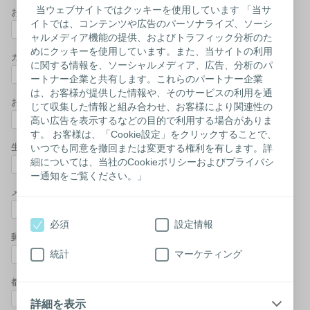
当ウェブサイトではクッキーを使用しています 「当サ
お名前（名）*
イトでは、コンテンツや広告のパーソナライズ、ソーシ
ャルメディア機能の提供、およびトラフィック分析のた
めにクッキーを使用しています。また、当サイトの利用
カナ（名）*
に関する情報を、ソーシャルメディア、広告、分析のパ
ートナー企業と共有します。これらのパートナー企業
は、お客様が提供した情報や、そのサービスの利用を通
お電話番号*
じて収集した情報と組み合わせ、お客様により関連性の
高い広告を表示するなどの目的で利用する場合がありま
す。 お客様は、「Cookie設定」をクリックすることで、
生年月日*
いつでも同意を撤回または変更する権利を有します。詳
細については、当社のCookieポリシーおよびプライバシ
ー通知をご覧ください。」
メールアドレス (半角)*
必須
設定情報
郵便番号*
統計
マーケティング
都道府県*
詳細を表示