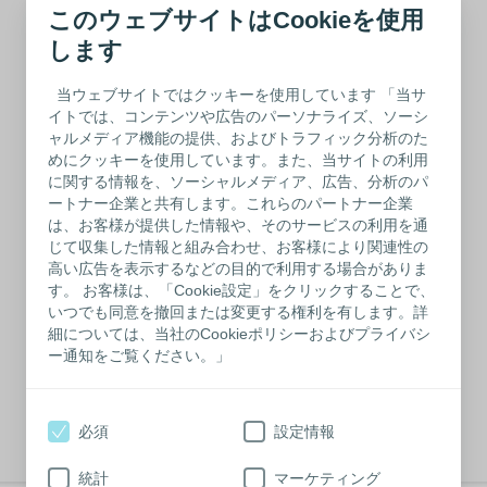
無料サンプルを申し込む
このウェブサイトはCookieを使用
します
当ウェブサイトではクッキーを使用しています 「当サ
センシュラ ミオ 1
イトでは、コンテンツや広告のパーソナライズ、ソーシ
ャルメディア機能の提供、およびトラフィック分析のた
コンケーブ ウロ
めにクッキーを使用しています。また、当サイトの利用
に関する情報を、ソーシャルメディア、広告、分析のパ
無料サンプルを申し込む
ートナー企業と共有します。これらのパートナー企業
は、お客様が提供した情報や、そのサービスの利用を通
じて収集した情報と組み合わせ、お客様により関連性の
高い広告を表示するなどの目的で利用する場合がありま
す。 お客様は、「Cookie設定」をクリックすることで、
センシュラ ミオ 2
いつでも同意を撤回または変更する権利を有します。詳
コンケーブ プレート
細については、当社のCookieポリシーおよびプライバシ
ー通知をご覧ください。」
無料サンプルを申し込む
必須
設定情報
統計
マーケティング