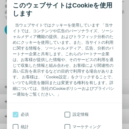
ドイツ語、スペイン語、イタリア語、ポルトガル語で、医療機器を身に
このウェブサイトはCookieを使用
着けていらっしゃること、荷物にも入っていることを説明しています。
必要に応じて、印刷したカードの空欄に以下の情報をご記入の上、提示
します
できるようご持参ください。
当ウェブサイトではクッキーを使用しています 「当サ
PDFをダウンロードする
イトでは、コンテンツや広告のパーソナライズ、ソーシ
ャルメディア機能の提供、およびトラフィック分析のた
めにクッキーを使用しています。また、当サイトの利用
に関する情報を、ソーシャルメディア、広告、分析のパ
左列の上から、【お名前】【ご住所】【パスポート番号】【ご署
ートナー企業と共有します。これらのパートナー企業
名】
左から2番目の列の上から【主治医】【医療機関】【主治医の署
は、お客様が提供した情報や、そのサービスの利用を通
名】【日付】
じて収集した情報と組み合わせ、お客様により関連性の
オストメイトの方は、左から3番目の列、上から2番目の
「Ostomy supplies」にチェックを入れましょう。
高い広告を表示するなどの目的で利用する場合がありま
す。 お客様は、「Cookie設定」をクリックすることで、
いつでも同意を撤回または変更する権利を有します。詳
ストーマケア
細については、当社のCookieポリシーおよびプライバシ
ー通知をご覧ください。」
コンチネンスケア
必須
設定情報
ウンドケア
統計
マーケティング