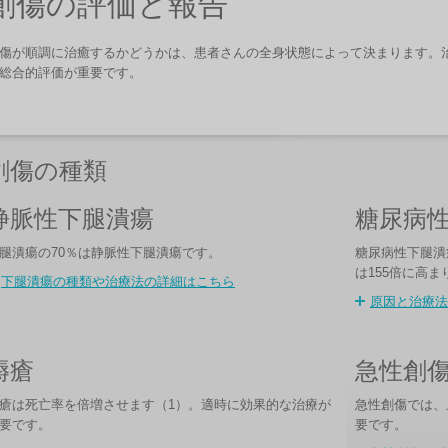
創傷の評価と報告
傷が順調に治癒するかどうかは、患者さんの全身状態によって決まります。
総合的評価が重要です。
創傷の種類
静脈性下腿潰瘍
糖尿病
腿潰瘍の70％は静脈性下腿潰瘍です。
糖尿病性下腿潰
は155倍に高ま
下腿潰瘍の種類や治療法の詳細はこちら
原因と治療法
褥瘡
急性創
瘡は死亡率を倍増させます（1）。適時に効果的な治療が
急性創傷では、
要です。
要です。