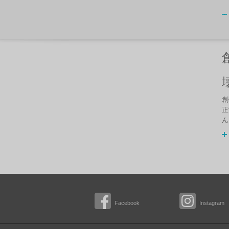
創
正
ん
Facebook
Instagram