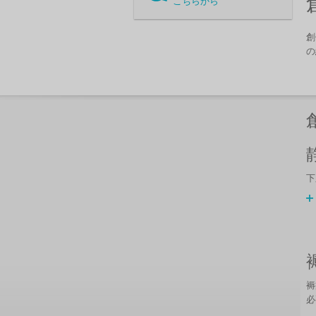
こちらから
創
の
下
褥
必