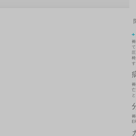
褥
て
圧
椅
す
褥
亡
と
褥
E