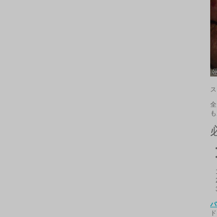
ス
全
も
バ
ド