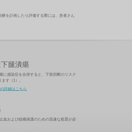
治療を計画したり評価する際には、患者さん
性下腿潰瘍
瘍に感染症を合併すると、下肢切断のリスク
ります（1）。
の詳細はこちら
傷
止血および組織保護のための迅速な処置が必