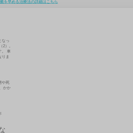
癒を早める治療法の詳細はこちら
となっ
（2）。
。 車
なりま
態や死
、かか
年
な