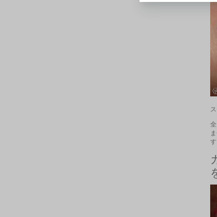
ス
全
ま
す