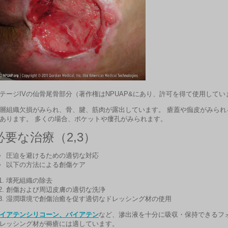
テージIVの仙骨尾骨部分（著作権はNPUAP&にあり、許可を得て使用してい
層組織欠損がみられ、骨、腱、筋肉が露出しています。 瘡蓋や痂皮がみられ
あります。 多くの場合、ポケットや瘻孔がみられます。
必要な治療（2,3）
圧迫を避けるための適切な対応
以下の方法による創傷ケア
壊死組織の除去
創傷および周辺皮膚の適切な洗浄
湿潤環境で創傷治癒を促す適切なドレッシング材の使用
イアテンシリコーン、バイアテン
など、滲出液を十分に吸収・保持できるフ
レッシング材が褥瘡には適しています。