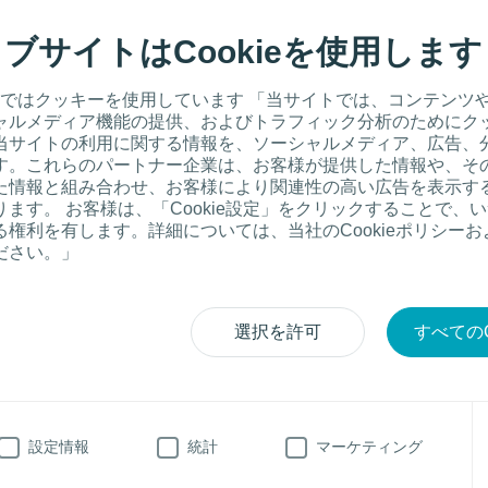
ブサイトはCookieを使用します
ではクッキーを使用しています 「当サイトでは、コンテンツ
ャルメディア機能の提供、およびトラフィック分析のためにク
当サイトの利用に関する情報を、ソーシャルメディア、広告、
す。これらのパートナー企業は、お客様が提供した情報や、そ
た情報と組み合わせ、お客様により関連性の高い広告を表示す
ます。 お客様は、「Cookie設定」をクリックすることで、
権利を有します。詳細については、当社のCookieポリシー
ださい。」
テージIIの臀部（著作権はNPUAP&にあり、許可を得て使用しています）
皮層の部分的欠損が認められます。瘡蓋はなく、創傷床は薄赤色であり、浅
瘍がみられます。 血清や血液を含む水疱が無傷の状態または開放／破裂した
選択を許可
すべてのC
められる場合もあります。
カテゴリ／ステージIII：
筋膜下には達し
が、皮下組織の損傷あるいは壊死を含む
皮膚欠損
設定情報
統計
マーケティング