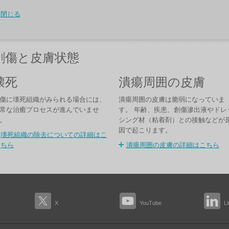
閉じる
創傷と皮膚状態
壊死
潰瘍周囲の皮膚
傷に壊死組織がみられる場合には、
潰瘍周囲の皮膚は脆弱になっていま
常な治癒プロセスが進んでいませ
す。 年齢、疾患、創傷滲出液やドレ
。
シング材（粘着剤）との接触などが
因で起こります。
壊死組織の除去についての詳細はこ
ちら
潰瘍周囲の皮膚の詳細はこちら
X
YouTube
L