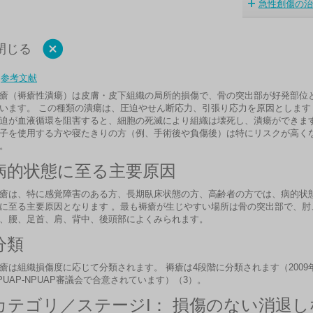
急性創傷の治
閉じる
参考文献
瘡（褥瘡性潰瘍）は皮膚・皮下組織の局所的損傷で、骨の突出部が好発部位
います。 この種類の潰瘍は、圧迫やせん断応力、引張り応力を原因とします
迫が血液循環を阻害すると、細胞の死滅により組織は壊死し、潰瘍ができます
子を使用する方や寝たきりの方（例、手術後や負傷後）は特にリスクが高く
。
病的状態に至る主要原因
瘡は、特に感覚障害のある方、長期臥床状態の方、高齢者の方では、病的状
に至る主要原因となります 。最も褥瘡が生じやすい場所は骨の突出部で、肘
、腰、足首、肩、背中、後頭部によくみられます。
分類
瘡は組織損傷度に応じて分類されます。 褥瘡は4段階に分類されます（2009
PUAP-NPUAP審議会で合意されています）（3）。
カテゴリ／ステージI：
損傷のない消退し