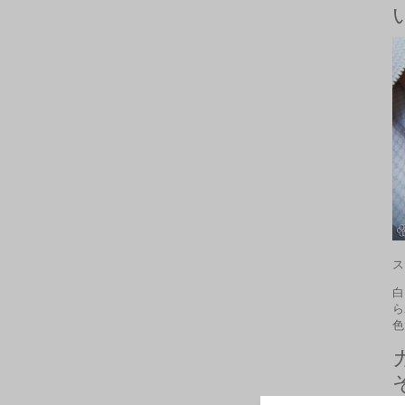
ス
白
ら
色