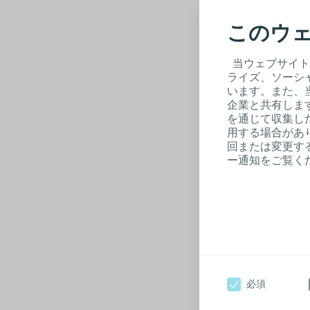
このウェ
当ウェブサイト
ライズ、ソーシ
います。また、
企業と共有しま
を通じて収集し
用する場合があり
回または変更する
ー通知をご覧く
ス
真
潰
認
必須