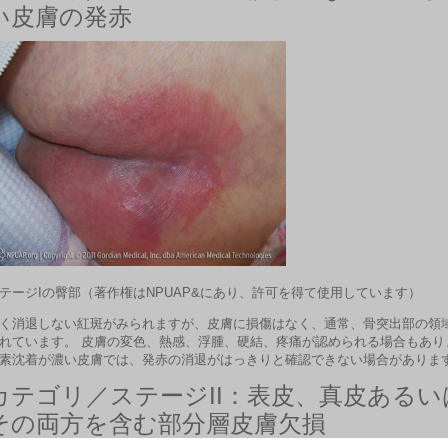
い皮膚の発赤
テージIの臀部（著作権はNPUAP&にあり、許可を得て使用しています）
く消退しない紅斑がみられますが、皮膚に損傷はなく、通常、骨突出部の領
れています。 皮膚の変色、熱感、浮腫、硬結、疼痛が認められる場合もあり
素沈着が濃い皮膚では、発赤の消退がはっきりと確認できない場合がありま
カテゴリ／ステージII：
表皮、真皮あるい
その両方を含む部分層皮膚欠損