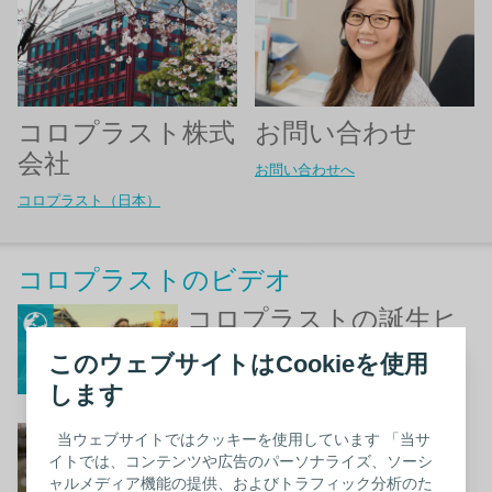
コロプラスト株式
お問い合わせ
会社
お問い合わせへ
コロプラスト（日本）
コロプラストのビデオ
コロプラストの誕生ヒ
ストリー
このウェブサイトはCookieを使用
動画を観る
します
So you can be you（あ
当ウェブサイトではクッキーを使用しています 「当サ
イトでは、コンテンツや広告のパーソナライズ、ソーシ
なたらしさをサポート
ャルメディア機能の提供、およびトラフィック分析のた