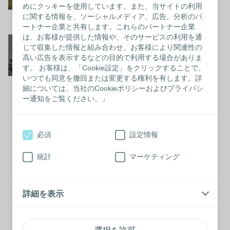
するために）
めにクッキーを使用しています。また、当サイトの利用
動画を観る
に関する情報を、ソーシャルメディア、広告、分析のパ
ートナー企業と共有します。これらのパートナー企業
は、お客様が提供した情報や、そのサービスの利用を通
Working at Coloplast-コ
じて収集した情報と組み合わせ、お客様により関連性の
ロプラストではたらく
高い広告を表示するなどの目的で利用する場合がありま
す。 お客様は、「Cookie設定」をクリックすることで、
いつでも同意を撤回または変更する権利を有します。詳
細については、当社のCookieポリシーおよびプライバシ
ー通知をご覧ください。」
閉じ
Working at Coloplast-コロプラ
ストではたらく
る
必須
設定情報
統計
マーケティング
詳細を表示