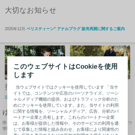
大切なお知らせ
®
2025年12月
ペリスティーン
アナルプラグ 販売再開に関するご案内
このウェブサイトはCookieを使用
します
排便障害
排尿障害について
当ウェブサイトではクッキーを使用しています 「当サ
イトでは、コンテンツや広告のパーソナライズ、ソーシ
排便障害について
排尿障害について
ャルメディア機能の提供、およびトラフィック分析のた
めにクッキーを使用しています。また、当サイトの利用
ゆうじんコンチネンスケア
に関する情報を、ソーシャルメディア、広告、分析のパ
ートナー企業と共有します。これらのパートナー企業
排せつの仕組みや間欠導尿に関する情報など、コンチネンスケア（排せつ
は、お客様が提供した情報や、そのサービスの利用を通
管理）に役立つ情報をご提供しています。
じて収集した情報と組み合わせ、お客様により関連性の