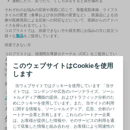
運動したり、笑ったり、くしゃみをすると尿が漏れる
それぞれのお悩みの症状や原因に応じて、骨盤底筋体操、ライフス
タイルの変更（食事および水分摂取の変更など）、医薬品による治
療や医療用具による症状への対応などについて、医師からのアドバ
イスを得られるでしょう。
コロプラストでは、排尿できない方や尿失禁にお悩みの方に役立つ
様々な
製品
をご提供しています。
排尿できない方
コロプラストは、
清潔間欠導尿カテーテル
（
CIC
）をご提供してい
ます。
自力での排尿が困難で、長期的な排尿法として導尿を必要と
する方では、カテーテルによる自己導尿排尿は代表的な排尿管理方
このウェブサイトはCookieを使用
法です。自己導尿カテーテルによる間欠導尿は医師の指示のもとに
します
行ってください。
尿失禁でお困りの男性の方
当ウェブサイトではクッキーを使用しています 「当サ
イトでは、コンテンツや広告のパーソナライズ、ソーシ
コロプラストでは、尿失禁のある男性の方向けに、様々な
コンドー
ャルメディア機能の提供、およびトラフィック分析のた
ム型収尿器
をご用意しています。
ペニスに直接装着して使用するコ
めにクッキーを使用しています。また、当サイトの利用
ンドーム型収尿器の先端を、脚に装着した蓄尿袋に接続し、蓄尿し
ます。
に関する情報を、ソーシャルメディア、広告、分析のパ
ートナー企業と共有します。これらのパートナー企業
外科治療
は、お客様が提供した情報や、そのサービスの利用を通
じて収集した情報と組み合わせ、お客様により関連性の
排尿障害の原因によっては外科的治療が必要な場合や有効な場合が