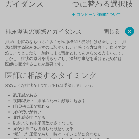
つに替わる選択肢
ガイダンス
コンビーン詳細について
排尿障害の実際とガイダンス
閉じる
排尿にお悩みをもつ方の多くが医療機関の受診には躊躇します。
排
尿に関する悩みを話すのは恥ずかしいと感じる方は多く、自分で対
処しようとしたり、加齢による現象としてあきらめる方もいます。
しかし、症状の原因を明らかにし、深刻な事態を避けるためには、
医師に相談することが重要です。
医師に相談するタイミング
次のような症状が1つでもあれば受診しましょう。
残尿感がある
夜間就寝中、排尿のために頻繁に起きる
睡眠中に尿が漏れる
尿の勢いが弱い
尿路感染症になる
以前よりも排尿回数が多くなった
尿が少量でも切迫した尿意がある
切迫した尿意があり、時々トイレに間に合わない