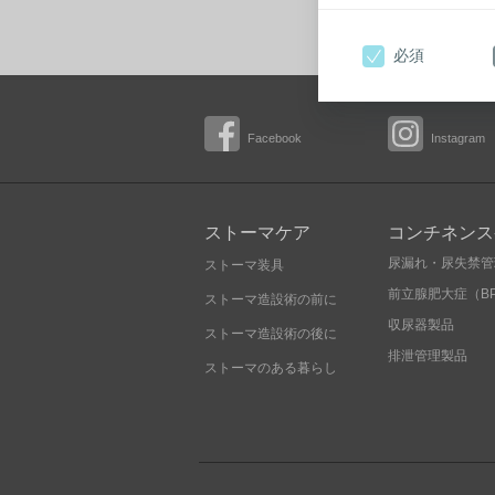
販
必須
Facebook
Instagram
ストーマケア
コンチネンス
尿漏れ・尿失禁管
ストーマ装具
前立腺肥大症（B
ストーマ造設術の前に
収尿器製品
ストーマ造設術の後に
排泄管理製品
ストーマのある暮らし