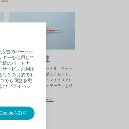
ジー
や広告のパーソナ
下部尿路関連
ッキーを使用して
分析のパートナー
ア
膀胱留置バルーンカテーテル（フォー
のサービスの利用
ト
リーカテーテル）、膀胱ろうセット、
るなどの目的で利
器
圧迫止血カテーテル（ヘマチュリア）
いつでも同意を撤
ラ
などの泌尿器科領域のカテーテルを取
およびプライバシ
り扱っています。
製品と治療法はこちらから
ookieを許可