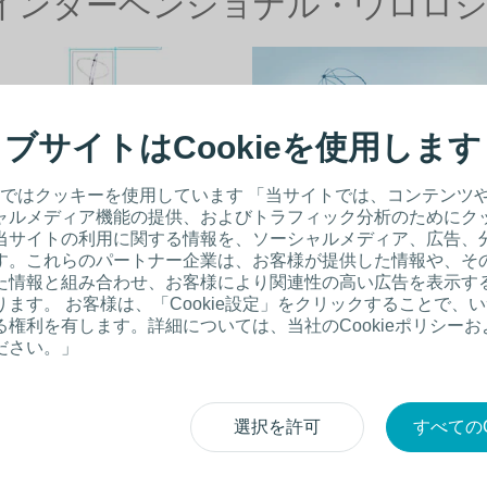
インターベンショナル・ウロロ
ブサイトはCookieを使用します
ではクッキーを使用しています 「当サイトでは、コンテンツ
ウロロジー
エンドウロロジー
ャルメディア機能の提供、およびトラフィック分析のためにク
当サイトの利用に関する情報を、ソーシャルメディア、広告、
総合カタログ
尿管ステント（DJステント）や尿管
す。これらのパートナー企業は、お客様が提供した情報や、そ
クセスシース、結石除去用バスケッ
た情報と組み合わせ、お客様により関連性の高い広告を表示す
ロプラスト ウロロジー製品総合カタ
カテーテル、腎ろうセットなど泌尿
ます。 お客様は、「Cookie設定」をクリックすることで、
グ。 一般的名称・クラス分類、関連
内視鏡治療関連製品をポルジェスブ
権利を有します。詳細については、当社のCookieポリシー
る手技料等記載しています。
ンドでご用意しています。
ださい。」
タログページへ
製品と治療法はこちらから
選択を許可
すべてのC
2025年10月1日より株式会社キースマックへ販売を移管しております。
品の詳細については同社へお問い合わせください。