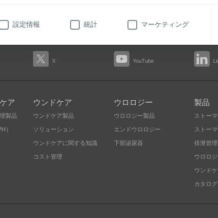
売代理店契約変更および商流変更のご案内
設定情報
統計
マーケティング
X
YouTube
L
ケア
ウンドケア
ウロロジー
製品
理製品
ウンドケア製品
ウロロジー製品
ストーマ
PH）
ソリューション
エンドウロロジー
ストーマ
ウンドケアに関する知識
下部泌尿器
排泄管理
コスト管理
ウロロジ
ウンドケ
カタログ