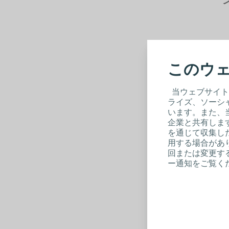
このウェ
当ウェブサイト
ライズ、ソーシ
います。また、
企業と共有しま
を通じて収集し
コ
用する場合があり
ロ
回または変更する
す
ー通知をご覧く
カ
※
製