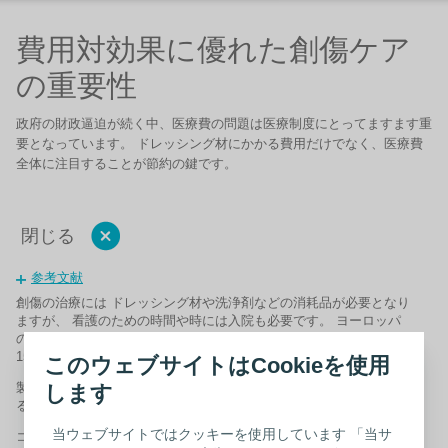
費用対効果に優れた創傷ケア
の重要性
政府の財政逼迫が続く中、医療費の問題は医療制度にとってますます重
要となっています。 ドレッシング材にかかる費用だけでなく、医療費
全体に注目することが節約の鍵です。
閉じる
参考文献
創傷の治療には ドレッシング材や洗浄剤などの消耗品が必要となり
ますが、 看護のための時間や時には入院も必要です。 ヨーロッパ
のデータによれば、創傷の治療にかかる費用はドレッシング材が
15–20％、看護費が30–35％、入院費が約50％を占めます（1）。
このウェブサイトはCookieを使用
製品の購入を決める際は、その製品自体の費用よりも、治療にかか
します
る費用全体に注目することが重要です。
当ウェブサイトではクッキーを使用しています 「当サ
コロプラストは創傷ケアにおいて、この点を重視しています。創傷