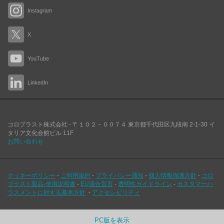
Instagram
X
YouTube
LinkedIn
コロプラスト株式会社 -
〒１０２－００７４
東京都千代田区九段南
2-1-30 イ
タリア文化会館ビル 11F
お問い合わせ
クッキーポリシー
-
ご利用規約
-
プライバシー通知
-
個人情報保護方針
-
コロ
プラスト製品-使用説明書
-
EU適合宣言
-
透明性ガイドライン
-
カスタマーハ
ラスメントに対する基本方針
-
アクセシビリティ
PC版を表示