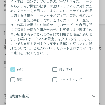
イトでは、コンテンツや広告のパーソナライズ、ソーシ
をより早く治療し、医療資源の使用を減らすことで、治療にかかる
費用全体を抑えながら、患者さんの生活の質の改善を目指していま
ャルメディア機能の提供、およびトラフィック分析のた
す。
めにクッキーを使用しています。また、当サイトの利用
に関する情報を、ソーシャルメディア、広告、分析のパ
閉じる
ートナー企業と共有します。これらのパートナー企業
は、お客様が提供した情報や、そのサービスの利用を通
じて収集した情報と組み合わせ、お客様により関連性の
価値の創造
高い広告を表示するなどの目的で利用する場合がありま
す。 お客様は、「Cookie設定」をクリックすることで、
吸収性に優れたドレッシング材は長
いつでも同意を撤回または変更する権利を有します。詳
時間使用できるため、全体の費用を低
細については、当社のCookieポリシーおよびプライバシ
く抑えることができます。
ー通知をご覧ください。」
創傷の治癒を促進するには、優れた吸収力が極めて重要です。 バイア
®
テン
は吸収力に優れ、多くの滲出液を吸収することができます。
必須
設定情報
（1,2）
参考文献
統計
マーケティング
早く治癒すれば医療費も削減されま
す 。
詳細を表示
治癒までの時間が短縮されれば、ドレッシング材などの消耗品の使用が