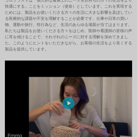
コロプラストは「個人的な健康上のニーズをお持ちの方々の生活をより
快適にする」ことをミッション（使命）としています。これを実現する
ためには、製品をお使いくださる方々の生活に大きな影響を及ぼしてい
る医療的な課題や不安を理解することが必要です。仕事や日常の買い
物、運動や旅行、性行為など、生活のあらゆる場面が当てはまります。
私たちは製品をお使いくださる方々をはじめ、医師や看護師の皆様の声
に耳を傾けることで、それぞれのニーズに対する理解を深めてきまし
た。このようにヒントをいただきながら、お客様の生活をより良くする
製品を提供しています。