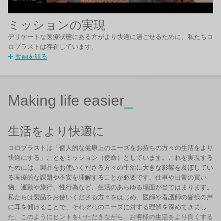
ミッションの実現
デリケートな医療状態にある方がより快適に過ごせるために、私たちコ
ロプラストは存在しています。
動画を観る
Making life easier
_
生活をより快適に
コロプラストは「個人的な健康上のニーズをお持ちの方々の生活をより
快適にする」ことをミッション（使命）としています。これを実現する
ためには、製品をお使いくださる方々の生活に大きな影響を及ぼしてい
る医療的な課題や不安を理解することが必要です。仕事や日常の買い
物、運動や旅行、性行為など、生活のあらゆる場面が当てはまります。
私たちは製品をお使いくださる方々をはじめ、医師や看護師の皆様の声
に耳を傾けることで、それぞれのニーズに対する理解を深めてきまし
た。このようにヒントをいただきながら、お客様の生活をより良くする