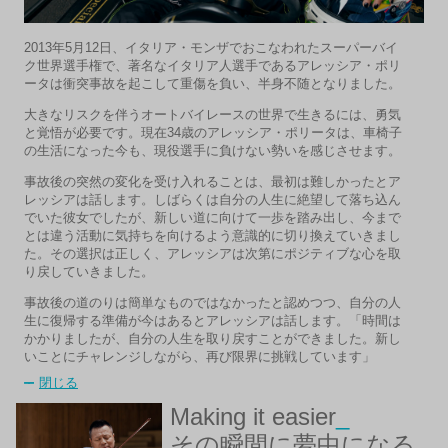
2013年5月12日、イタリア・モンザでおこなわれたスーパーバイ
ク世界選手権で、著名なイタリア人選手であるアレッシア・ポリ
ータは衝突事故を起こして重傷を負い、半身不随となりました。
大きなリスクを伴うオートバイレースの世界で生きるには、勇気
と覚悟が必要です。現在34歳のアレッシア・ポリータは、車椅子
の生活になった今も、現役選手に負けない勢いを感じさせます。
事故後の突然の変化を受け入れることは、最初は難しかったとア
レッシアは話します。しばらくは自分の人生に絶望して落ち込ん
でいた彼女でしたが、新しい道に向けて一歩を踏み出し、今まで
とは違う活動に気持ちを向けるよう意識的に切り換えていきまし
た。その選択は正しく、アレッシアは次第にポジティブな心を取
り戻していきました。
事故後の道のりは簡単なものではなかったと認めつつ、自分の人
生に復帰する準備が今はあるとアレッシアは話します。「時間は
かかりましたが、自分の人生を取り戻すことができました。新し
いことにチャレンジしながら、再び限界に挑戦しています」
閉じる
Making it easier
_
その瞬間に夢中になる