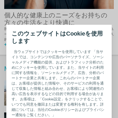
個人的な健康上のニーズをお持ちの
方々の生活をより快適に
医療ケアが必要になったときの不安な気持ちや疑問。コロプラストはユ
このウェブサイトはCookieを使用
ーザーの皆様に寄り添い、様々な問いの答えを一緒に見つけます。個人
的な健康上のニーズをお持ちの方々の生活をより快適に。
します
動画を観る
当ウェブサイトではクッキーを使用しています 「当サ
イトでは、コンテンツや広告のパーソナライズ、ソーシ
ャルメディア機能の提供、およびトラフィック分析のた
Making life easier for our users​
めにクッキーを使用しています。また、当サイトの利用
に関する情報を、ソーシャルメディア、広告、分析のパ
ートナー企業と共有します。これらのパートナー企業
Making it easier
_
は、お客様が提供した情報や、そのサービスの利用を通
じて収集した情報と組み合わせ、お客様により関連性の
自分の心に従って
高い広告を表示するなどの目的で利用する場合がありま
す。 お客様は、「Cookie設定」をクリックすることで、
詳しく読む
いつでも同意を撤回または変更する権利を有します。詳
細については、当社のCookieポリシーおよびプライバシ
Making it easier
_
ー通知をご覧ください。」