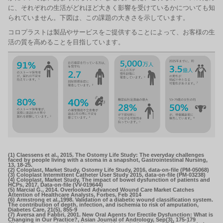
に、それぞれの生活がどれほど大きく影響を受けているかについても知
られていません。下図は、この課題の大きさを示しています。
コロプラストは製品やサービスをご提供することによって、お客様の生
活の質を高めることを目指しています。
(1) Claessens et al., 2015. The Ostomy Life Study: The everyday challenges
faced by people living with a stoma in a snapshot, Gastrointestinal Nursing,
13, 18-25.
(2) Coloplast, Market Study, Ostomy Life Study, 2016, data-on-file (PM-05068)
(3) Coloplast Intermittent Catheter User Study 2015, data-on-file (PM-03238)
(4) Coloplast, Market Study, The impact of bowel dysfunction of patients and
HCPs, 2017, Data-on-file (VV-019644)
(5) Marcial G., 2014. Overlooked Advanced Wound Care Market Catches
Attention of Healthcare Analysts, Forbes, Feb 2014
(6) Armstrong et al.,1998. Validation of a diabetic wound classification system.
The contribution of depth, infection, and ischemia to risk of amputation,
Diabetes Care, 21(5), 855-9
(7) Aversa and Fabbri, 2001. New Oral Agents for Erectile Dysfunction: What is
Changing in Our Practice?, Asian Journal of Andrology, Sep(3), 175-179