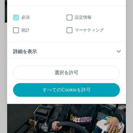
復帰するために
必須
設定情報
統計
マーケティング
Alessia Polita
閉じ
Making it easier… to get back on
る
track
詳細を表示
選択を許可
すべてのCookieを許可