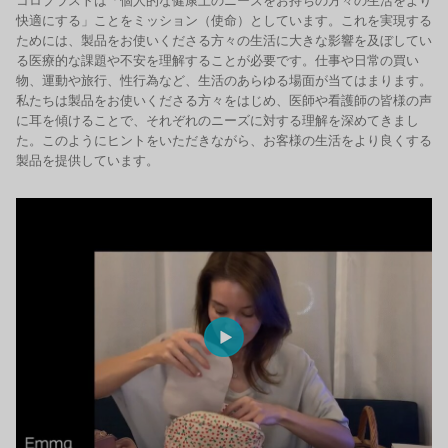
コロプラストは「個人的な健康上のニーズをお持ちの方々の生活をより
快適にする」ことをミッション（使命）としています。これを実現する
ためには、製品をお使いくださる方々の生活に大きな影響を及ぼしてい
る医療的な課題や不安を理解することが必要です。仕事や日常の買い
物、運動や旅行、性行為など、生活のあらゆる場面が当てはまります。
私たちは製品をお使いくださる方々をはじめ、医師や看護師の皆様の声
に耳を傾けることで、それぞれのニーズに対する理解を深めてきまし
た。このようにヒントをいただきながら、お客様の生活をより良くする
製品を提供しています。