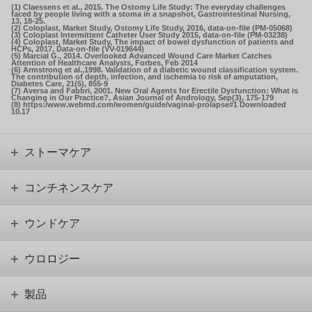
(1) Claessens et al., 2015. The Ostomy Life Study: The everyday challenges
faced by people living with a stoma in a snapshot, Gastrointestinal Nursing,
13, 18-25.
(2) Coloplast, Market Study, Ostomy Life Study, 2016, data-on-file (PM-05068)
(3) Coloplast Intermittent Catheter User Study 2015, data-on-file (PM-03238)
(4) Coloplast, Market Study, The impact of bowel dysfunction of patients and
HCPs, 2017, Data-on-file (VV-019644)
(5) Marcial G., 2014. Overlooked Advanced Wound Care Market Catches
Attention of Healthcare Analysts, Forbes, Feb 2014
(6) Armstrong et al.,1998. Validation of a diabetic wound classification system.
The contribution of depth, infection, and ischemia to risk of amputation,
Diabetes Care, 21(5), 855-9
(7) Aversa and Fabbri, 2001. New Oral Agents for Erectile Dysfunction: What is
Changing in Our Practice?, Asian Journal of Andrology, Sep(3), 175-179
(8) https:/www.webmd.com/women/guide/vaginal-prolapse#1 Downloaded
10.17
ストーマケア
コンチネンスケア
ウンドケア
ウロロジー
製品