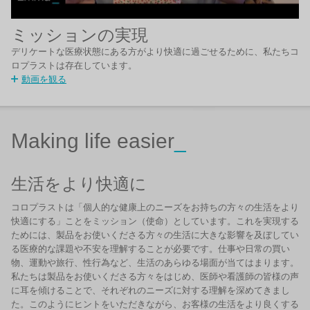
ミッションの実現
デリケートな医療状態にある方がより快適に過ごせるために、私たちコ
ロプラストは存在しています。
動画を観る
Making life easier
_
生活をより快適に
コロプラストは「個人的な健康上のニーズをお持ちの方々の生活をより
快適にする」ことをミッション（使命）としています。これを実現する
ためには、製品をお使いくださる方々の生活に大きな影響を及ぼしてい
る医療的な課題や不安を理解することが必要です。仕事や日常の買い
物、運動や旅行、性行為など、生活のあらゆる場面が当てはまります。
私たちは製品をお使いくださる方々をはじめ、医師や看護師の皆様の声
に耳を傾けることで、それぞれのニーズに対する理解を深めてきまし
た。このようにヒントをいただきながら、お客様の生活をより良くする