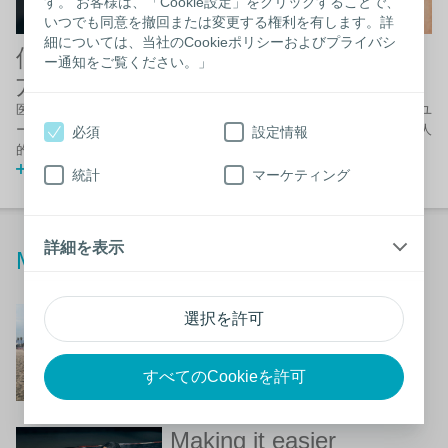
す。 お客様は、「Cookie設定」をクリックすることで、
いつでも同意を撤回または変更する権利を有します。詳
細については、当社のCookieポリシーおよびプライバシ
個人的な健康上のニーズをお持ちの
ー通知をご覧ください。」
方々の生活をより快適に
医療ケアが必要になったときの不安な気持ちや疑問。コロプラストはユ
ーザーの皆様に寄り添い、様々な問いの答えを一緒に見つけます。個人
必須
設定情報
的な健康上のニーズをお持ちの方々の生活をより快適に。
動画を観る
統計
マーケティング
詳細を表示
Making life easier for our users​
Making it easier
_
選択を許可
自分の心に従って
すべてのCookieを許可
詳しく読む
Making it easier
_