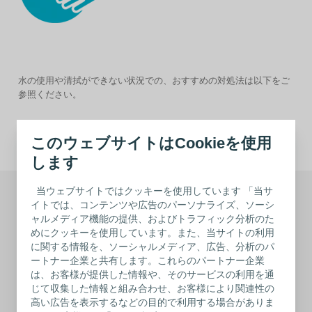
水の使用や清拭ができない状況での、おすすめの対処法は以下をご
参照ください。
他のお悩みを見る
このウェブサイトはCookieを使用
します
当ウェブサイトではクッキーを使用しています 「当サ
イトでは、コンテンツや広告のパーソナライズ、ソーシ
密着させるには、皮膚が清潔で乾いている必要があります。水分
を拭き取るときは柔らかい素材の物をご使用ください。
ャルメディア機能の提供、およびトラフィック分析のた
めにクッキーを使用しています。また、当サイトの利用
に関する情報を、ソーシャルメディア、広告、分析のパ
貼付する際、継続的にストーマから排泄がある場合は、皮膚を乾
ートナー企業と共有します。これらのパートナー企業
いた状態に保つのが難しいこともあります。その場合、交換中は
ストーマの周囲を小さなガーゼでくるんでおいて排泄物を吸い取
は、お客様が提供した情報や、そのサービスの利用を通
りましょう。
じて収集した情報と組み合わせ、お客様により関連性の
高い広告を表示するなどの目的で利用する場合がありま