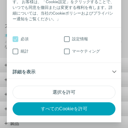
す。 お客様は、「Cookie設定」をクリックすることで、
外出する際は水が利用できない状況に備えて、小さめの水筒に水
いつでも同意を撤回または変更する権利を有します。詳
を入れて持ち歩くと良いでしょう。おしりふきの使用も可能で
す。
細については、当社のCookieポリシーおよびプライバシ
ー通知をご覧ください。」
オストメイト対応トイレ
オストメイト
の方が、ストーマ装具や汚れ物を洗うための「 汚物流し
必須
設定情報
」、汚れた腹部を洗うことができるお湯の出る「シャワー付水栓金具」
などを設けた
トイレ
です。
統計
マーケティング
ストーマケア
詳細を表示
コンチネンスケア
選択を許可
ウンドケア
ウロロジー
すべてのCookieを許可
製品