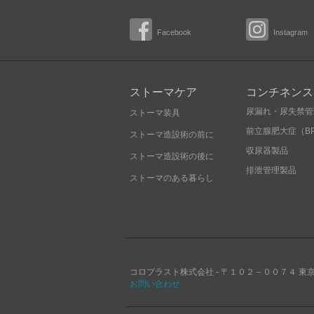
Facebook
Instagram
ストーマケア
コンチネンス
尿漏れ・尿失禁管
ストーマ装具
前立腺肥大症（B
ストーマ造設術の前に
収尿器製品
ストーマ造設術の後に
排泄管理製品
ストーマのある暮らし
コロプラスト株式会社 -
〒１０２－００７４
東
お問い合わせ