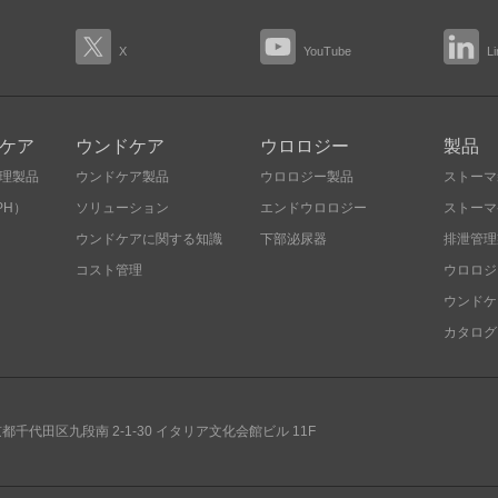
X
YouTube
L
ケア
ウンドケア
ウロロジー
製品
理製品
ウンドケア製品
ウロロジー製品
ストーマ
PH）
ソリューション
エンドウロロジー
ストーマ
ウンドケアに関する知識
下部泌尿器
排泄管理
コスト管理
ウロロジ
ウンドケ
カタログ
京都千代田区九段南
2-1-30 イタリア文化会館ビル 11F