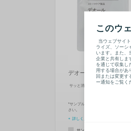
このウェ
当ウェブサイト
ライズ、ソーシ
います。また、
企業と共有しま
を通じて収集し
用する場合があり
デオール 消臭潤滑剤
回または変更する
ー通知をご覧く
サッと消臭、スルッと排出
*サンプルはミニパックのみお届け
さい。
詳しく見る
サンプル希望