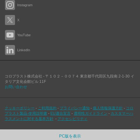
Instagram
X
YouTube
LinkedIn
コロプラスト株式会社 -
〒１０２－００７４
東京都千代田区九段南
2-1-30 イ
タリア文化会館ビル 11F
お問い合わせ
クッキーポリシー
-
ご利用規約
-
プライバシー通知
-
個人情報保護方針
-
コロ
プラスト製品-使用説明書
-
EU適合宣言
-
透明性ガイドライン
-
カスタマーハ
ラスメントに対する基本方針
-
アクセシビリティ
PC版を表示