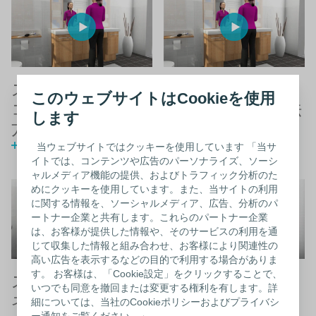
スピーディカテ
スピーディカテ
このウェブサイトはCookieを使用
コンパクトＦ使用
ネラトン使用方法
します
方法 （女性用）
（女性用）
動画を観る
動画を観る
当ウェブサイトではクッキーを使用しています 「当サ
イトでは、コンテンツや広告のパーソナライズ、ソーシ
ャルメディア機能の提供、およびトラフィック分析のた
めにクッキーを使用しています。また、当サイトの利用
に関する情報を、ソーシャルメディア、広告、分析のパ
ートナー企業と共有します。これらのパートナー企業
は、お客様が提供した情報や、そのサービスの利用を通
じて収集した情報と組み合わせ、お客様により関連性の
高い広告を表示するなどの目的で利用する場合がありま
す。 お客様は、「Cookie設定」をクリックすることで、
スピーディカテ
女児向け
いつでも同意を撤回または変更する権利を有します。詳
ネラトン使用方法
動画を観る
細については、当社のCookieポリシーおよびプライバシ
ー通知をご覧ください。」