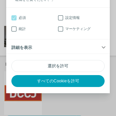
必須
設定情報
閉じる
Working at Coloplast-コ
統計
マーケティング
ロプラストではたらく
動画はこちらから
詳細を表示
リンク
選択を許可
在日デンマーク商工会
議所（DCCJ）
すべてのCookieを許可