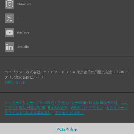
Instagram
X
YouTube
LinkedIn
コロプラスト株式会社 -
〒１０２－００７４
東京都千代田区九段南
2-1-30 イ
タリア文化会館ビル 11F
お問い合わせ
クッキーポリシー
-
ご利用規約
-
プライバシー通知
-
個人情報保護方針
-
コロ
プラスト製品-使用説明書
-
EU適合宣言
-
透明性ガイドライン
-
カスタマーハ
ラスメントに対する基本方針
-
アクセシビリティ
PC版を表示