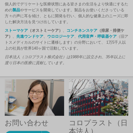
個人的でデリケートな医療状態にある皆さまの生活をより快適にするた
めの
製品
やサービスを開発しています。製品をお使いくださっている
方々の声に耳を傾け、ともに開発を行い、個人的な健康上のニーズに即
した解決方法を見つけ出しています。
ストーマケア
（オストミーケア）
、
コンチネンスケア
（排尿・排便ケ
ア）
、
先進ウンドケア
、
ウロロジーケア
、
代用音声・呼吸器ケア
（旧ア
トスメディカルのサイトに遷移します）の分野において、 1万5千人以
上の社員が世界140ヶ国で活動しています。
日本法人（コロプラスト株式会社）は
1988
年に設立され、
35
年以上に
渡り日本の医療に貢献しています。
お問い合わせ
コロプラスト（日
本法人）