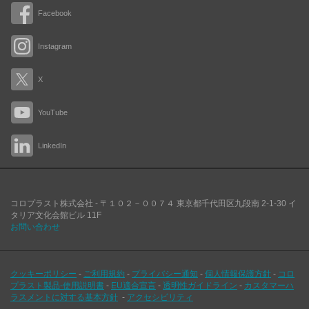
Facebook
Instagram
X
YouTube
LinkedIn
コロプラスト株式会社 -
〒１０２－００７４
東京都千代田区九段南
2-1-30 イ
タリア文化会館ビル 11F
お問い合わせ
クッキーポリシー
-
ご利用規約
-
プライバシー通知
-
個人情報保護方針
-
コロ
プラスト製品-使用説明書
-
EU適合宣言
-
透明性ガイドライン
-
カスタマーハ
ラスメントに対する基本方針
-
アクセシビリティ