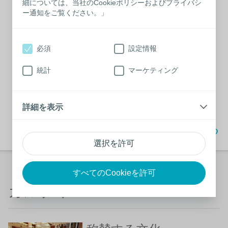
細については、当社のCookieポリシーおよびプライバシ
詳しく見る
ー通知をご覧ください。」
必須
設定情報
TOEIC受験料補助／
TOEIC大台突破アワー
統計
マーケティング
ド
詳しく見る
詳細を表示
TOPへ戻る
選択を許可
すべてのCookieを許可
カルチャー