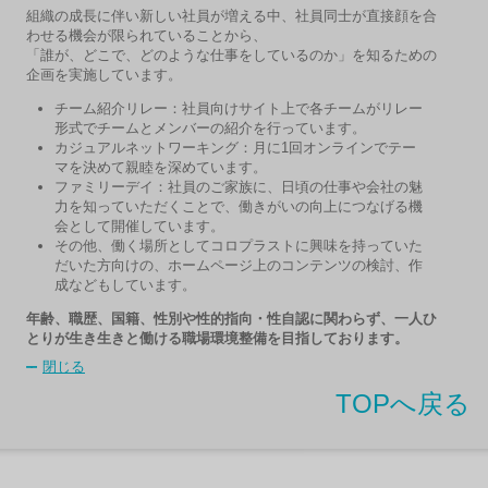
組織の成長に伴い新しい社員が増える中、社員同士が直接顔を合
わせる機会が限られていることから、
「誰が、どこで、どのような仕事をしているのか」を知るための
企画を実施しています
。
チーム紹介リレー：社員向けサイト上で各チームがリレー
形式でチームとメンバーの紹介を行っています。​
カジュアルネットワーキング：月に1回オンラインでテー
マを決めて親睦を深めています。​
ファミリーデイ：社員のご家族に、日頃の仕事や会社の魅
力を知っていただくことで、働きがいの向上につなげる機
会として開催しています。
その他、働く場所としてコロプラストに興味を持っていた
だいた方向けの、ホームページ上のコンテンツの検討、作
成などもしています​
。
年齢、職歴、国籍、性別や性的指向・性自認に関わらず、一人ひ
とりが生き生きと働ける職場環境整備を目指しております。
閉じる
TOPへ戻る