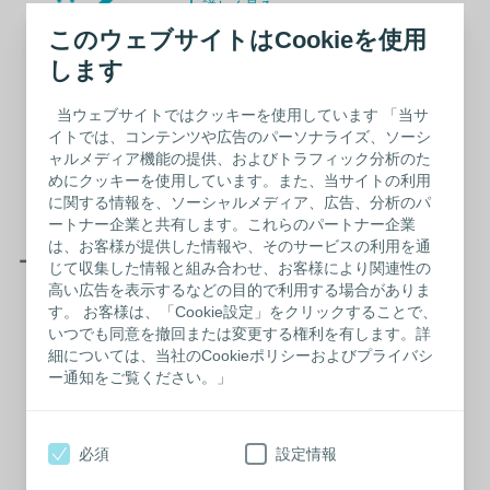
詳しく見る
このウェブサイトはCookieを使用
します
カウンセリングサービ
当ウェブサイトではクッキーを使用しています 「当サ
ス
イトでは、コンテンツや広告のパーソナライズ、ソーシ
ャルメディア機能の提供、およびトラフィック分析のた
詳しく見る
めにクッキーを使用しています。また、当サイトの利用
に関する情報を、ソーシャルメディア、広告、分析のパ
ートナー企業と共有します。これらのパートナー企業
は、お客様が提供した情報や、そのサービスの利用を通
ー キャリア支援への取り組み ー
じて収集した情報と組み合わせ、お客様により関連性の
高い広告を表示するなどの目的で利用する場合がありま
す。 お客様は、「Cookie設定」をクリックすることで、
社内公募制度
いつでも同意を撤回または変更する権利を有します。詳
細については、当社のCookieポリシーおよびプライバシ
詳しく見る
ー通知をご覧ください。」
必須
設定情報
ビジネスEラーニング