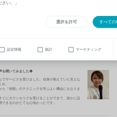
ださい。」
禁煙サポート制度
カウ
詳しく見る
選択を許可
すべてのC
ス
るため
、
外部専門家に相談できる
カウンセリングサービスを提供してい
設定情報
統計
マーケティング
声
を聞いてみました
◆
ちでサービスを受けました。
自身が抱えていた見えな
くれ、
から
『
傾聴
』
のテクニックを
学ぶよい機会にもなりま
すぐにカウンセリグを受ける
ことができて、誰かに話
用
できるのがとても心強かったです」