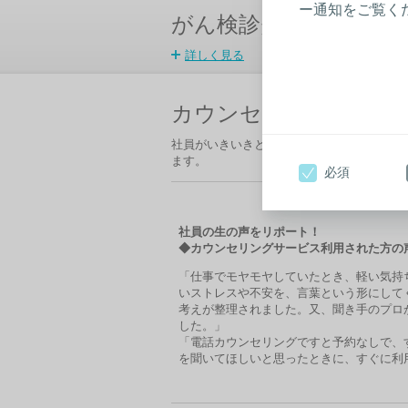
ー通知をご覧く
がん検診費用サポート
詳しく見る
カウンセリングサービ
社員がいきいきと活躍することを
サポートす
ます
。
必須
社員の生の声をリポート！
◆カウンセリングサービス利用
された方
の
「仕事でモヤモヤしていたとき、軽い気持
いストレスや不安を、言葉という形にして
考えが整理されました。又、聞き手のプロ
した。」
「電話カウンセリングですと予約なしで、
を聞いてほしいと思ったときに、すぐに利