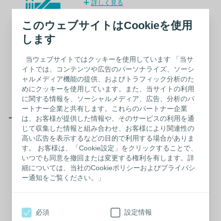
詳しく見る
このウェブサイトはCookieを使用
します
カウンセリングサービ
当ウェブサイトではクッキーを使用しています 「当サ
ス
イトでは、コンテンツや広告のパーソナライズ、ソーシ
ャルメディア機能の提供、およびトラフィック分析のた
詳しく見る
めにクッキーを使用しています。また、当サイトの利用
に関する情報を、ソーシャルメディア、広告、分析のパ
ートナー企業と共有します。これらのパートナー企業
ー キャリア支援への取り組み ー
は、お客様が提供した情報や、そのサービスの利用を通
じて収集した情報と組み合わせ、お客様により関連性の
高い広告を表示するなどの目的で利用する場合がありま
社内公募制度
す。 お客様は、「Cookie設定」をクリックすることで、
いつでも同意を撤回または変更する権利を有します。詳
詳しく見る
細については、当社のCookieポリシーおよびプライバシ
ー通知をご覧ください。」
ビジネスEラーニング
必須
設定情報