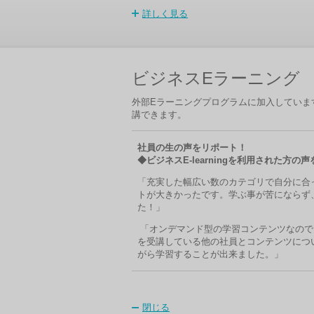
詳しく見る
ビジネスEラーニング
外部
E
ラーニングプログラムに加入していま
講できます。
社員の生の声をリポート！
◆
ビジネス
E-learningを
利用された方
の声
「充実した幅広い数のカテゴリで自分に合
トが大きかったです。学ぶ事が苦にならず
た！」
「
オンデマンド型の学習コンテンツなので
を受講している他の社員とコンテンツにつ
がら学習するこ
とが出来ました。」
閉じる