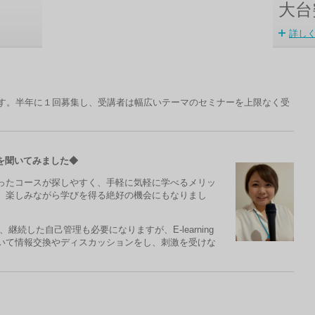
大台
詳し
す。
半年に１回募集し、受講者は幅広いテーマの
セミナーを上限なく受
を聞いてみました
◆
ったコースが探しやすく、
手軽に気軽に学べるメリッ
、
楽しみながら学びを得る絶好の機会にもなりまし
、継続した自己管理も必要
になりますが、
E-learning
いて情報交換やディスカッションをし、刺激を受けな