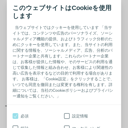
詳しく見る
このウェブサイトはCookieを使用
します
当ウェブサイトではクッキーを使用しています 「当サ
禁煙サポート制度
イトでは、コンテンツや広告のパーソナライズ、ソーシ
ャルメディア機能の提供、およびトラフィック分析のた
詳しく見る
めにクッキーを使用しています。また、当サイトの利用
に関する情報を、ソーシャルメディア、広告、分析のパ
ートナー企業と共有します。これらのパートナー企業
は、お客様が提供した情報や、そのサービスの利用を通
カウンセリングサービ
じて収集した情報と組み合わせ、お客様により関連性の
ス
高い広告を表示するなどの目的で利用する場合がありま
す。 お客様は、「Cookie設定」をクリックすることで、
詳しく見る
いつでも同意を撤回または変更する権利を有します。詳
細については、当社のCookieポリシーおよびプライバシ
ー通知をご覧ください。」
ー キャリア支援への取り組み ー
必須
設定情報
社内公募制度