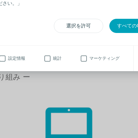
ださい。」
禁煙サポート制度
カウ
詳し
選択を許可
すべてのC
外来の費用を一部補助しておりま
す。
設定情報
統計
マーケティング
り組み ー