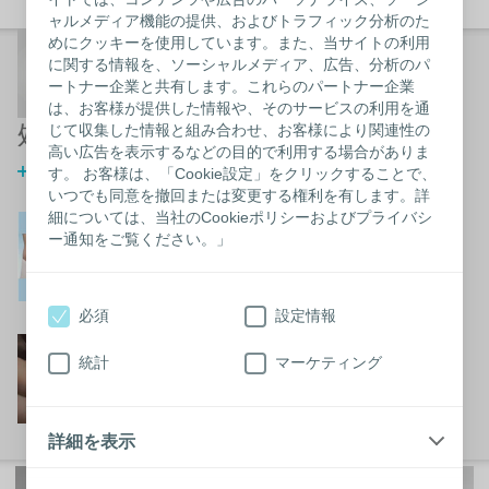
ャルメディア機能の提供、およびトラフィック分析のた
採便袋のトラブル「バ
めにクッキーを使用しています。また、当サイトの利用
に関する情報を、ソーシャルメディア、広告、分析のパ
ルーニング現象」と
ートナー企業と共有します。これらのパートナー企業
「真空化現象」への対
は、お客様が提供した情報や、そのサービスの利用を通
処
じて収集した情報と組み合わせ、お客様により関連性の
高い広告を表示するなどの目的で利用する場合がありま
詳細はこちらから
す。 お客様は、「Cookie設定」をクリックすることで、
いつでも同意を撤回または変更する権利を有します。詳
細については、当社のCookieポリシーおよびプライバシ
様々な体形的特徴とス
ー通知をご覧ください。」
トーマ用装具
正しい製品の見つけ方について
必須
設定情報
ストーマの適切なケア
統計
マーケティング
ストーマの健康維持について
詳細を表示