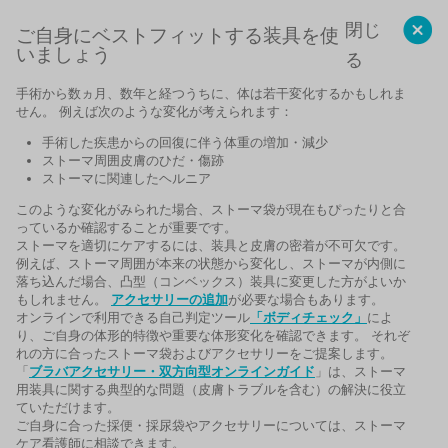
閉じ
ご自身にベストフィットする装具を使
いましょう
る
手術から数ヵ月、数年と経つうちに、体は若干変化するかもしれま
せん。 例えば次のような変化が考えられます：
手術した疾患からの回復に伴う体重の増加・減少
ストーマ周囲皮膚のひだ・傷跡
ストーマに関連したヘルニア
このような変化がみられた場合、ストーマ袋が現在もぴったりと合
っているか確認することが重要です。
ストーマを適切にケアするには、装具と皮膚の密着が不可欠です。
例えば、ストーマ周囲が本来の状態から変化し、ストーマが内側に
落ち込んだ場合、凸型（コンベックス）装具に変更した方がよいか
もしれません。
アクセサリーの追加
が必要な場合もあります。
オンラインで利用できる自己判定ツール
「ボディチェック」
によ
り、ご自身の体形的特徴や重要な体形変化を確認できます。 それぞ
れの方に合ったストーマ袋およびアクセサリーをご提案します。
「
ブラバアクセサリー・双方向型オンラインガイド
」は、ストーマ
用装具に関する典型的な問題（皮膚トラブルを含む）の解決に役立
ていただけます。
ご自身に合った採便・採尿袋やアクセサリーについては、ストーマ
ケア看護師に相談できます。