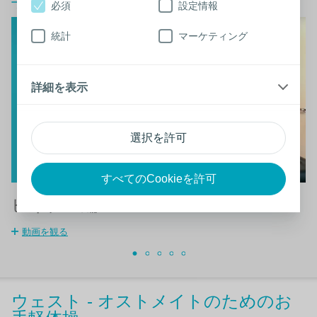
手軽体操
必須
設定情報
統計
マーケティング
詳細を表示
選択を許可
すべてのCookieを許可
ビギナー編1
動画を観る
ウェスト - オストメイトのためのお