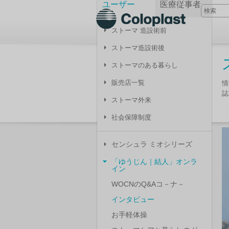
ユーザー
医療従事者
ストーマ 造設術前
ストーマ造設術後
ストーマのある暮らし
販売店一覧
情
誌
ストーマ外来
社会保障制度
センシュラ ミオシリーズ
「ゆうじん｜結人」オンラ
イン
WOCNのQ&Aコ－ナ－
インタビュー
お手軽体操