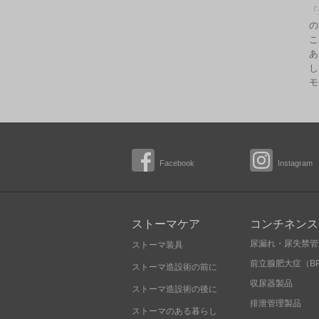
「
の
こ
あ
し
モ
Facebook
Instagram
ストーマケア
コンチネンス
尿漏れ・尿失禁管
ストーマ装具
前立腺肥大症（B
ストーマ造設術の前に
収尿器製品
ストーマ造設術の後に
排泄管理製品
ストーマのある暮らし