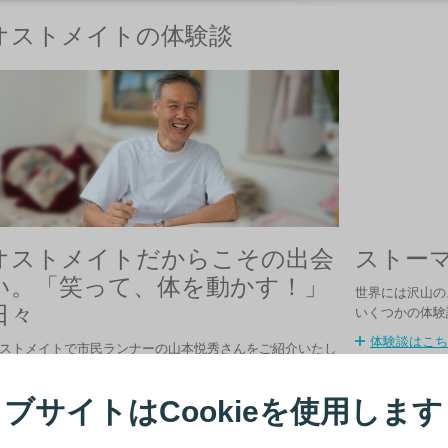
オストメイトの体験談
オストメイトだからこその出会
ストー
い。「笑って、体を動かす！」
世界には沢山の
日々
いくつかの体験
体験談はこち
ストメイトで市民ランナーの山本悦秀さんをご紹介いたし
す。
続きを読む
ブサイトはCookieを使用します