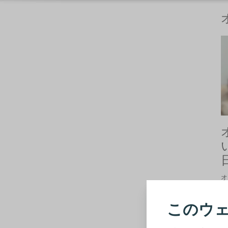
オ
ま
このウェ