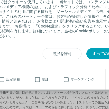
ヘニングさんの体験談
ではクッキーを使用しています 「当サイトでは、コンテンツ
ャルメディア機能の提供、およびトラフィック分析のためにク
当サイトの利用に関する情報を、ソーシャルメディア、広告、
す。これらのパートナー企業は、お客様が提供した情報や、そ
た情報と組み合わせ、お客様により関連性の高い広告を表示す
ます。 お客様は、「Cookie設定」をクリックすることで、
権利を有します。詳細については、当社のCookieポリシー
ださい。」
選択を許可
すべてのC
設定情報
統計
マーケティング
手術翌日の朝、目が覚めると、お腹にストーマ袋があることにすぐ気付きま
のとまどいがありましたね。 こう思ったのです。 「ずっとこのままなのか
らないと知ったとき、自分を哀れむのはやめました。オストミーでの生活を
思ったのです。 今では、ストーマの保有に伴う問題はなく、聞きたい方には