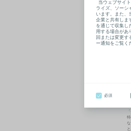
当ウェブサイト
ライズ、ソーシ
います。また、
企業と共有しま
を通じて収集し
用する場合があり
回または変更する
ー通知をご覧く
必須
「
特
な
と