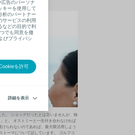
や広告のパーソナ
ッキーを使用して
分析のパートナー
のサービスの利用
るなどの目的で利
いつでも同意を撤
およびプライバシ
ookieを許可
詳細を表示
した。 ショックだったとは言いませんが、独
？」と。 オストミーと一生付き合わなければ
避けられないのであれば、最大限活用しよう
ストーマについて話しています。 ゴルフコ