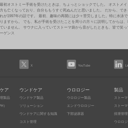
最初オストミー手術を受けたときは、ちょっとショックでした。 オストメイ
方も亡くなっており、自分ももうすぐ死ぬんだと思いました。 だから、で
れが1997年の話です。 最初、趣味の再開には少々苦労しました。特に水泳
りますから。 でも、私が手術を受けたことを周りの方々に説明してからは
ていません。 サウナに入っていてストーマ袋から音がしたときも、皆で笑っ
ーゲンス
X
YouTube
L
ケア
ウンドケア
ウロロジー
製品
理製品
ウンドケア製品
ウロロジー製品
ストーマ
PH）
ソリューション
エンドウロロジー
ストーマ
ウンドケアに関する知識
下部泌尿器
排泄管理
コスト管理
ウロロジ