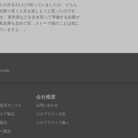
トの方を2人だけ知っていましたが、どちら
きる限り長く人生を楽しもうと思ったのです。
です。更衣室などを歩き回って準備する必要が
、私自身も含めて皆、ストーマ袋のことは気に
ていますよ。」
inkedIn
会社概要
装具サンプル
お問い合わせ
ケア製品
コロプラスト日本
製品
コロプラストで働く
ー製品