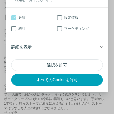
す」。
ヘイゼル
日常生活への復帰
必須
設定情報
「
時間が経つにつれ、周囲の方は私が装着しているストーマ袋に気
統計
マーケティング
付かないことを実感しています。手術前にしていたことは何でもで
きています。 手術前はできていたのに現在はできなくなってしまっ
た趣味や活動はありません」。
フィオナ
詳細を表示
「最初は、とてもつらかったです。 でも、夫や友人の助けで、乗り
越えることができました。 現在はストーマ袋も自分で交換でき、手
術前にやっていたふつうのことは全部できます。 時にはストーマ袋
選択を許可
があることを忘れてしまうほどです」。
ローズマリー
すべてのCookieを許可
「大切なのは、手術前と同じ生活に戻ることです。 担当のストーマ
ケア看護師と継続的に連絡を取り合ってみてください。 看護師の
方々も忙しいでしょうが、元気がないときには助けてくれるはずで
す。 人生では何が大切かを考え、それに意識を向けましょう。 サ
ポートグループへの参加や雑誌の購読もいいと思います。 手術から
1年後も、時々ストーマが邪魔に思えるかもしれませんが、ストー
マは必ずしも人生の妨げにはなりません」。
サマイラ