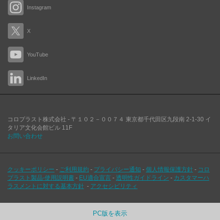
Instagram
X
YouTube
LinkedIn
コロプラスト株式会社 -
〒１０２－００７４
東京都千代田区九段南
2-1-30 イ
タリア文化会館ビル 11F
お問い合わせ
クッキーポリシー
-
ご利用規約
-
プライバシー通知
-
個人情報保護方針
-
コロ
プラスト製品-使用説明書
-
EU適合宣言
-
透明性ガイドライン
-
カスタマーハ
ラスメントに対する基本方針
-
アクセシビリティ
PC版を表示