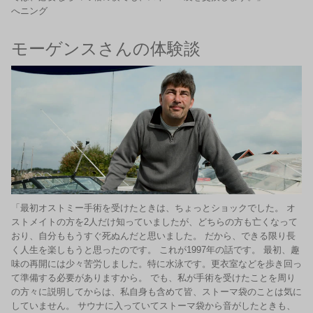
へニング
モーゲンスさんの体験談
「最初オストミー手術を受けたときは、ちょっとショックでした。 オ
ストメイトの方を2人だけ知っていましたが、どちらの方も亡くなって
おり、自分ももうすぐ死ぬんだと思いました。 だから、できる限り長
く人生を楽しもうと思ったのです。 これが1997年の話です。 最初、趣
味の再開には少々苦労しました。特に水泳です。更衣室などを歩き回っ
て準備する必要がありますから。 でも、私が手術を受けたことを周り
の方々に説明してからは、私自身も含めて皆、ストーマ袋のことは気に
していません。 サウナに入っていてストーマ袋から音がしたときも、