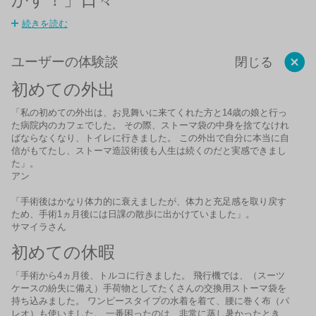
続きを読む
ユーザーの体験談
閉じる
初めての外出
「私の初めての外出は、お見舞いに来てくれた方と14歳の娘と行っ
た病院内のカフェでした。 その際、ストーマ袋の中身を捨てなけれ
ばならなくなり、トイレに行きました。 この外出で自分に本当に自
信がもてたし、ストーマ造設術後も人生は続くのだと実感できまし
た」。
アン
「手術後はかなり体力的に衰えましたが、体力と充足感を取り戻す
ため、手術1ヵ月後には日課の散歩に出かけていました」。
サマイラさん
初めての休暇
「手術から4ヵ月後、トルコに行きました。 飛行機では、（スーツ
ケースの紛失に備え）手荷物としてたくさんの交換用ストーマ袋を
持ち込みました。 ワンピースタイプの水着を着て、腰に巻く布（パ
レオ）も使いました。 一番困ったのは、非常に蒸し暑かったとき、