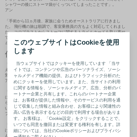
シャワーの後にストーマ袋がくっついてしまったことです」。
アン
「手術から11ヵ月後、家族に会うためオーストラリアに行きまし
た。 飛行機の旅は順調で、客室乗務員の方もよく対応してくれまし
た。 コロプラストからストーマに関するトラベルカードを取り寄せ
て持参したため、行列で待たされることもありませんでした」。
このウェブサイトはCookieを使用
ローズマリー
します
仕事への復帰
当ウェブサイトではクッキーを使用しています 「当サ
「私は手術から3ヵ月後に仕事に戻りました。 職場には予備の着替
イトでは、コンテンツや広告のパーソナライズ、ソーシ
えを持っていきました。 一番困ったのは、会議中にストーマ袋から
気恥ずかしい音が漏れることでした」。
ャルメディア機能の提供、およびトラフィック分析のた
アン
めにクッキーを使用しています。また、当サイトの利用
に関する情報を、ソーシャルメディア、広告、分析のパ
「手術後は体力が戻るまで、3ヵ月間休職しました。 その後、仕事
ートナー企業と共有します。これらのパートナー企業
には段階的に復帰しました。仕事の時間を徐々に増やしながら、慣
は、お客様が提供した情報や、そのサービスの利用を通
らしていったのです。 復帰当初はとても疲れを感じたので、これは
じて収集した情報と組み合わせ、お客様により関連性の
いい復職の方法だったと思います」。
高い広告を表示するなどの目的で利用する場合がありま
フィオナ
す。 お客様は、「Cookie設定」をクリックすることで、
いつでも同意を撤回または変更する権利を有します。詳
「救急車の運転手としての仕事を辞め、現在は、私の友人が立ち上
げたがんサポートサービスのボランティアとして働いています。 が
細については、当社のCookieポリシーおよびプライバシ
ん患者さんが充足感を得られるよう、手厚いケアを提供していま
ー通知をご覧ください。」